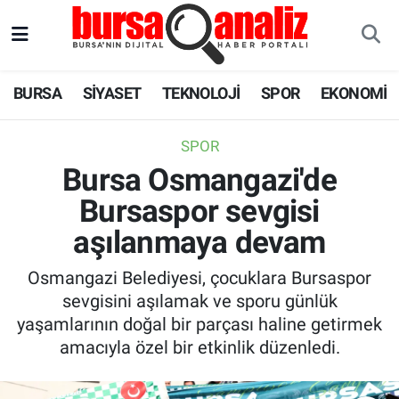
BURSA
Nöbetçi Eczaneler
BURSA
SİYASET
TEKNOLOJİ
SPOR
EKONOMİ
SİYASET
Hava Durumu
SPOR
TEKNOLOJİ
Trafik Durumu
Bursa Osmangazi'de
Bursaspor sevgisi
SPOR
Süper Lig Puan Durumu ve Fikstür
aşılanmaya devam
EKONOMİ
Tüm Manşetler
Osmangazi Belediyesi, çocuklara Bursaspor
SAĞLIK
Son Dakika Haberleri
sevgisini aşılamak ve sporu günlük
yaşamlarının doğal bir parçası haline getirmek
ASTROLOJİ
Haber Arşivi
amacıyla özel bir etkinlik düzenledi.
BLOG