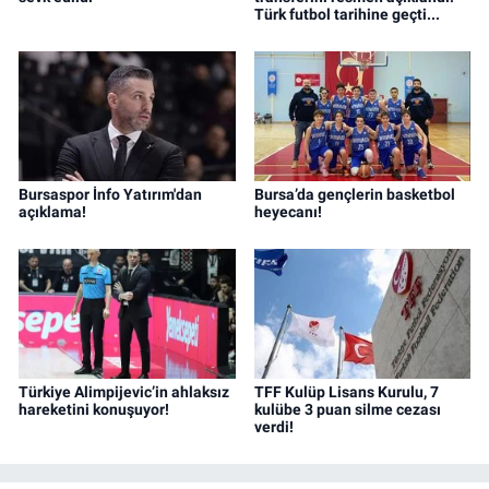
Türk futbol tarihine geçti...
Bursaspor İnfo Yatırım'dan
Bursa’da gençlerin basketbol
açıklama!
heyecanı!
Türkiye Alimpijevic’in ahlaksız
TFF Kulüp Lisans Kurulu, 7
hareketini konuşuyor!
kulübe 3 puan silme cezası
verdi!