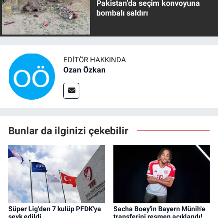
Pakistan’da seçim konvoyuna
bombalı saldırı
EDITÖR HAKKINDA
Ozan Özkan
Bunlar da ilginizi çekebilir
Süper Lig'den 7 kulüp PFDK'ya
Sacha Boey'in Bayern Münih'e
sevk edildi
transferini resmen açıklandı!