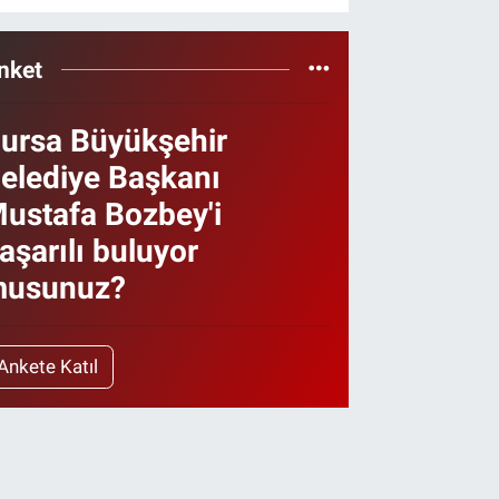
nket
ursa Büyükşehir
elediye Başkanı
ustafa Bozbey'i
aşarılı buluyor
usunuz?
Ankete Katıl