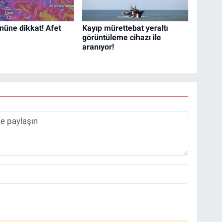
nüne dikkat! Afet
Kayıp mürettebat yeraltı
görüntüleme cihazı ile
aranıyor!