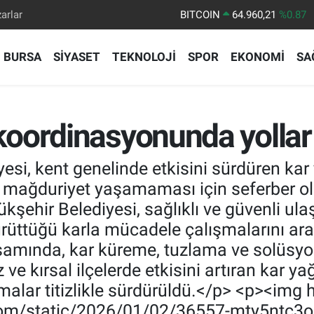
arlar
DOLAR
47,7436
%0.18
EURO
55,2510
%0.32
BURSA
SİYASET
TEKNOLOJİ
SPOR
EKONOMİ
SA
STERLİN
64,4811
%0.38
GRAM ALTIN
6648.99
%2.59
BİST100
13.779
%-14
oordinasyonunda yolla
BITCOIN
64.960,21
%0.87
si, kent genelinde etkisini sürdüren kar
 mağduriyet yaşamaması için seferber 
kşehir Belediyesi, sağlıklı ve güvenli u
tüğü karla mücadele çalışmalarını aralı
amında, kar küreme, tuzlama ve solüsyon
e kırsal ilçelerde etkisini artıran kar yağı
malar titizlikle sürdürüldü.</p> <p><img 
.com/static/2026/01/02/36557-mty5ntc3