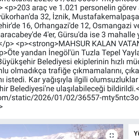
> <p>203 araç ve 1.021 personelin görev 
üyükorhan'da 32, İznik, Mustafakemalpaşa 
ehir'de 16, Orhangazi'de 12, Osmangazi ve 
Karacabey'de 4'er, Gürsu'da ise 3 mahall
ldı.</p> <p><strong>MAHSUR KALAN VAT
Öte yandan İnegöl'ün Tuzla Tepel Yayla
üyükşehir Belediyesi ekiplerinin hızlı müd
unlu olmadıkça trafiğe çıkmamalarını, çıka
nı istedi. Kar yağışıyla ilgili olumsuzlukl
r Belediyesi'ne ulaşılabileceği bildirild
.com/static/2026/01/02/36557-mty5ntc3
>
Y