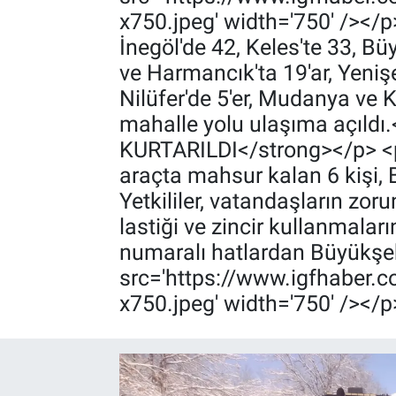
x750.jpeg' width='750' /></p
İnegöl'de 42, Keles'te 33, B
ve Harmancık'ta 19'ar, Yeniş
Nilüfer'de 5'er, Mudanya ve 
mahalle yolu ulaşıma açı
KURTARILDI</strong></p> <p>
araçta mahsur kalan 6 kişi, B
Yetkililer, vatandaşların zor
lastiği ve zincir kullanmaları
numaralı hatlardan Büyükşehi
src='https://www.igfhaber
x750.jpeg' width='750' /></p