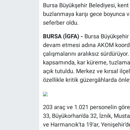
Bursa Büyükşehir Belediyesi, kent 
buzlanmaya karşı gece boyunca v
seferber oldu.
BURSA (İGFA) -
Bursa Büyükşehir B
devam etmesi adına AKOM koordi
çalışmalarını aralıksız sürdürüyo
kapsamında, kar küreme, tuzlama 
açık tutuldu. Merkez ve kırsal ilçe
özellikle kritik güzergâhlarda önley
203 araç ve 1.021 personelin görev
33, Büyükorhan'da 32, İznik, Must
ve Harmancık'ta 19'ar, Yenişehir'