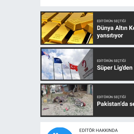
EDITÖRÜN SEÇTIĞI
Dünya Altın Ko
yansıtıyor
EDITÖRÜN SEÇTIĞI
Süper Lig'den
EDITÖRÜN SEÇTIĞI
Pakistan’da s
EDITÖR HAKKINDA