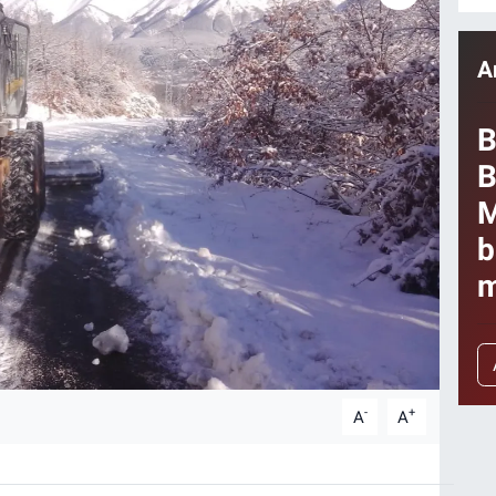
A
B
B
M
b
m
-
+
A
A