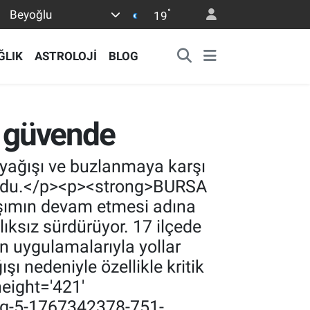
°
Beyoğlu
19
ĞLIK
ASTROLOJİ
BLOG
r güvende
 yağışı ve buzlanmaya karşı
oldu.</p><p><strong>BURSA
laşımın devam etmesi adına
ksız sürdürüyor. 17 ilçede
 uygulamalarıyla yollar
şı nedeniyle özellikle kritik
height='421'
og-5-1767342378-751-