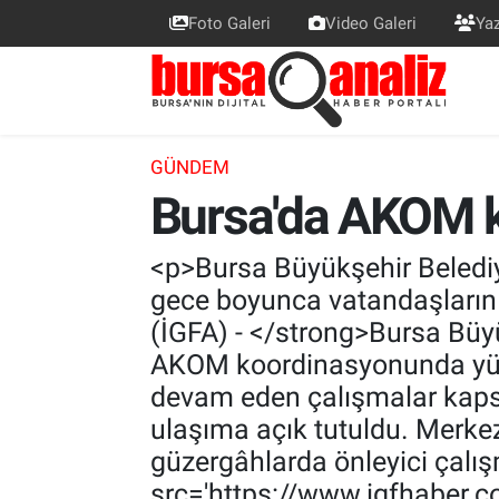
Foto Galeri
Video Galeri
Yaz
BURSA
Nöbetçi Eczaneler
SİYASET
Hava Durumu
GÜNDEM
Bursa'da AKOM k
TEKNOLOJİ
Trafik Durumu
SPOR
Süper Lig Puan Durumu ve Fikstür
<p>Bursa Büyükşehir Belediye
gece boyunca vatandaşların
EKONOMİ
Tüm Manşetler
(İGFA) - </strong>Bursa Büyü
AKOM koordinasyonunda yürüt
SAĞLIK
Son Dakika Haberleri
devam eden çalışmalar kaps
ulaşıma açık tutuldu. Merkez v
ASTROLOJİ
Haber Arşivi
güzergâhlarda önleyici çalış
BLOG
src='https://www.igfhaber