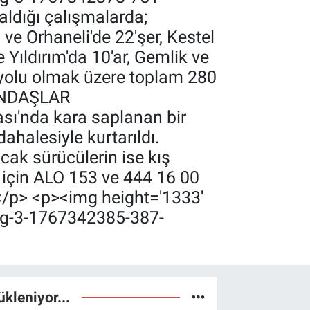
aldığı çalışmalarda;
ve Orhaneli'de 22'şer, Kestel
Yıldırım'da 10'ar, Gemlik ve
e yolu olmak üzere toplam 280
ANDAŞLAR
sı'nda kara saplanan bir
ahalesiyle kurtarıldı.
cak sürücülerin ise kış
ar için ALO 153 ve 444 16 00
i.</p> <p><img height='1333'
og-3-1767342385-387-
ükleniyor...