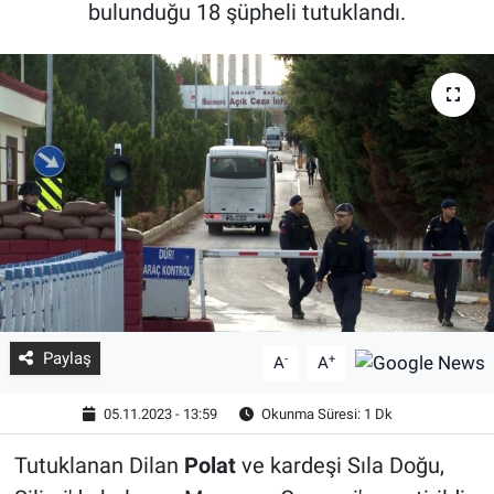
bulunduğu 18 şüpheli tutuklandı.
Paylaş
-
+
A
A
05.11.2023 - 13:59
Okunma Süresi: 1 Dk
Tutuklanan Dilan
Polat
ve kardeşi Sıla Doğu,