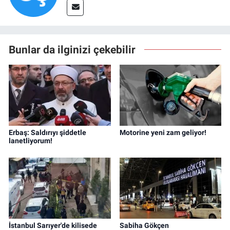
Bunlar da ilginizi çekebilir
Erbaş: Saldırıyı şiddetle
Motorine yeni zam geliyor!
lanetliyorum!
İstanbul Sarıyer'de kilisede
Sabiha Gökçen