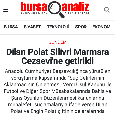
BURSA
Nöbetçi Eczaneler
BURSA
SİYASET
TEKNOLOJİ
SPOR
EKONOMİ
SİYASET
Hava Durumu
GÜNDEM
TEKNOLOJİ
Trafik Durumu
Dilan Polat Silivri Marmara
Cezaevi'ne getirildi
SPOR
Süper Lig Puan Durumu ve Fikstür
Anadolu Cumhuriyet Başsavcılığınca yürütülen
EKONOMİ
Tüm Manşetler
soruşturma kapsamında "Suç Gelirlerinin
Aklanmasının Önlenmesi, Vergi Usul Kanunu ile
SAĞLIK
Son Dakika Haberleri
Futbol ve Diğer Spor Müsabakalarında Bahis ve
Şans Oyunları Düzenlenmesi kanunlarına
ASTROLOJİ
Haber Arşivi
muhalefet" suçlamalarıyla ifade veren Dilan
Polat ve Engin Polat çiftinin de aralarında
BLOG