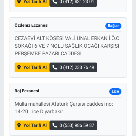
Yol Tarifi Al
0 (412) 831 23 01
Özdenız Eczanesi
Bağlar
CEZAEVİ ALT KÖŞESİ VALİ ÜNAL ERKAN İ.Ö.O
SOKAĞI 6 VE 7 NOLU SAĞLIK OCAĞI KARŞISI
PERŞEMBE PAZARI CADDESİ
Yol Tarifi Al
0 (412) 233 76 49
Roj Eczanesi
Lice
Mulla mahallesi Atatürk Çarşısı caddesi no:
14-20 Lice Diyarbakır
Yol Tarifi Al
0 (553) 986 59 87