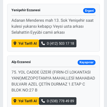
Yenişehir Eczanesi
Ergani
Adanan Menderes mah 13. Sok Yenişehir saat
kulesi yukarısı kebapçı Veysi usta arkası
Selahattin Eyyübi camii arkası
Yol Tarifi Al
0 (412) 503 17 18
Alp Eczanesi
Kayapınar
75. YOL CADDE ÜZERİ (FIRIN-Cİ LOKANTASI
YANI)MEZOPOTAMYA MAHALLESİ MAHABAD
BULVARI AZEL ÇETİN DURMAZ 1.ETAP C
BLOK NO:27 B
Yol Tarifi Al
0 (538) 778 49 89