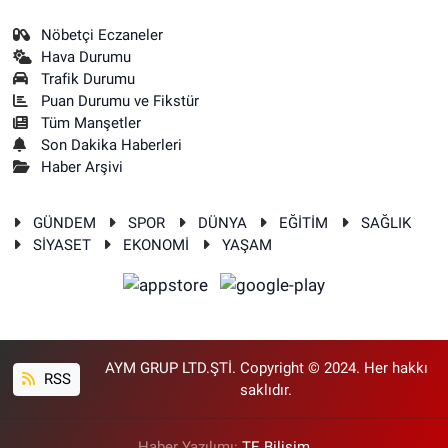
Nöbetçi Eczaneler
Hava Durumu
Trafik Durumu
Puan Durumu ve Fikstür
Tüm Manşetler
Son Dakika Haberleri
Haber Arşivi
GÜNDEM
SPOR
DÜNYA
EĞİTİM
SAĞLIK
SİYASET
EKONOMİ
YAŞAM
AYM GRUP LTD.ŞTİ. Copyright © 2024. Her hakkı
RSS
saklıdır.
Haber Yazılımı:
TE Bilişim