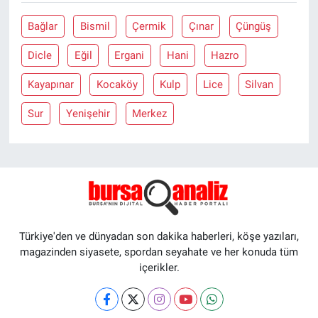
Bağlar
Bismil
Çermik
Çınar
Çüngüş
Dicle
Eğil
Ergani
Hani
Hazro
Kayapınar
Kocaköy
Kulp
Lice
Silvan
Sur
Yenişehir
Merkez
Türkiye'den ve dünyadan son dakika haberleri, köşe yazıları,
magazinden siyasete, spordan seyahate ve her konuda tüm
içerikler.