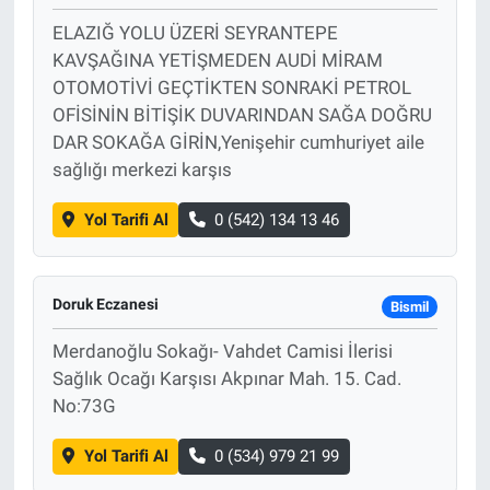
ELAZIĞ YOLU ÜZERİ SEYRANTEPE
KAVŞAĞINA YETİŞMEDEN AUDİ MİRAM
OTOMOTİVİ GEÇTİKTEN SONRAKİ PETROL
OFİSİNİN BİTİŞİK DUVARINDAN SAĞA DOĞRU
DAR SOKAĞA GİRİN,Yenişehir cumhuriyet aile
sağlığı merkezi karşıs
Yol Tarifi Al
0 (542) 134 13 46
Doruk Eczanesi
Bismil
Merdanoğlu Sokağı- Vahdet Camisi İlerisi
Sağlık Ocağı Karşısı Akpınar Mah. 15. Cad.
No:73G
Yol Tarifi Al
0 (534) 979 21 99