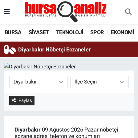
BURSA
Nöbetçi Eczaneler
BURSA
SİYASET
TEKNOLOJİ
SPOR
EKONOMİ
SİYASET
Hava Durumu
Diyarbakır Nöbetçi Eczaneler
TEKNOLOJİ
Trafik Durumu
SPOR
Süper Lig Puan Durumu ve Fikstür
EKONOMİ
Tüm Manşetler
Paylaş
SAĞLIK
Son Dakika Haberleri
ASTROLOJİ
Haber Arşivi
Diyarbakır
09 Ağustos 2026 Pazar nöbetçi
BLOG
eczane adres, telefon ve konumları