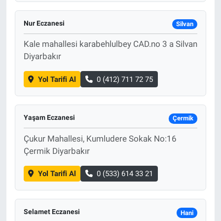
Nur Eczanesi
Silvan
Kale mahallesi karabehlulbey CAD.no 3 a Silvan
Diyarbakır
Yol Tarifi Al
0 (412) 711 72 75
Yaşam Eczanesi
Çermik
Çukur Mahallesi, Kumludere Sokak No:16
Çermik Diyarbakır
Yol Tarifi Al
0 (533) 614 33 21
Selamet Eczanesi
Hani