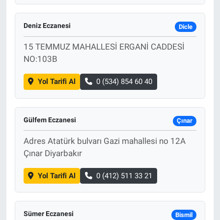
Deniz Eczanesi
Dicle
15 TEMMUZ MAHALLESİ ERGANİ CADDESİ
NO:103B
Yol Tarifi Al
0 (534) 854 60 40
Gülfem Eczanesi
Çınar
Adres Atatürk bulvarı Gazi mahallesi no 12A
Çınar Diyarbakır
Yol Tarifi Al
0 (412) 511 33 21
Sümer Eczanesi
Bismil