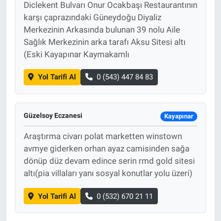
Diclekent Bulvarı Onur Ocakbaşı Restaurantının
karşı çaprazındaki Güneydoğu Diyaliz
Merkezinin Arkasında bulunan 39 nolu Aile
Sağlık Merkezinin arka tarafı Aksu Sitesi altı
(Eski Kayapınar Kaymakamlı
Yol Tarifi Al
0 (543) 447 84 83
Güzelsoy Eczanesi
Kayapınar
Araştırma civarı polat marketten winstown
avmye giderken orhan ayaz camisinden sağa
dönüp düz devam edince serin rmd gold sitesi
altı(pia villaları yanı sosyal konutlar yolu üzeri)
Yol Tarifi Al
0 (532) 670 21 11