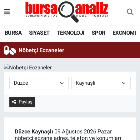
BURSA
Nöbetçi Eczaneler
BURSA
SİYASET
TEKNOLOJİ
SPOR
EKONOMİ
SİYASET
Hava Durumu
Nöbetçi Eczaneler
TEKNOLOJİ
Trafik Durumu
SPOR
Süper Lig Puan Durumu ve Fikstür
EKONOMİ
Tüm Manşetler
Paylaş
SAĞLIK
Son Dakika Haberleri
ASTROLOJİ
Haber Arşivi
Düzce
Kaynaşlı
09 Ağustos 2026 Pazar
BLOG
nöbetçi eczane adres, telefon ve konumları