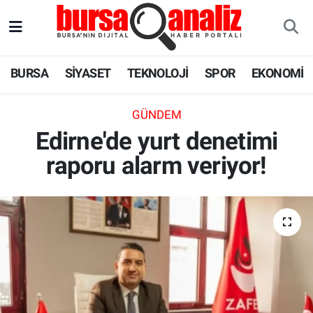
BURSA
Nöbetçi Eczaneler
BURSA
SİYASET
TEKNOLOJİ
SPOR
EKONOMİ
SİYASET
Hava Durumu
GÜNDEM
TEKNOLOJİ
Trafik Durumu
Edirne'de yurt denetimi
raporu alarm veriyor!
SPOR
Süper Lig Puan Durumu ve Fikstür
EKONOMİ
Tüm Manşetler
SAĞLIK
Son Dakika Haberleri
ASTROLOJİ
Haber Arşivi
BLOG