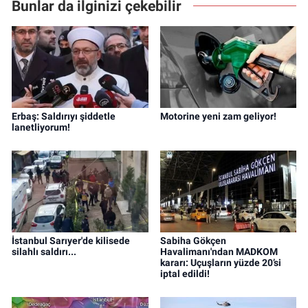
Bunlar da ilginizi çekebilir
Erbaş: Saldırıyı şiddetle
Motorine yeni zam geliyor!
lanetliyorum!
İstanbul Sarıyer'de kilisede
Sabiha Gökçen
silahlı saldırı...
Havalimanı'ndan MADKOM
kararı: Uçuşların yüzde 20’si
iptal edildi!