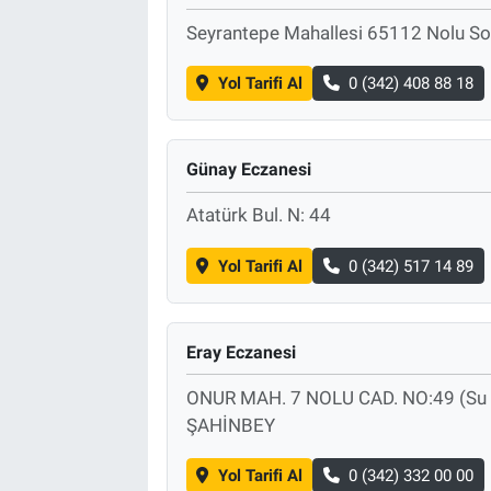
Seyrantepe Mahallesi 65112 Nolu S
Yol Tarifi Al
0 (342) 408 88 18
Günay Eczanesi
Atatürk Bul. N: 44
Yol Tarifi Al
0 (342) 517 14 89
Eray Eczanesi
ONUR MAH. 7 NOLU CAD. NO:49 (Su De
ŞAHİNBEY
Yol Tarifi Al
0 (342) 332 00 00