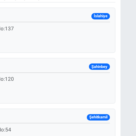
İslahiye
No:137
Şahinbey
No:120
Şehitkamil
No:54