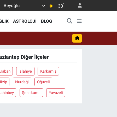
°
Beyoğlu
33
ĞLIK
ASTROLOJİ
BLOG
aziantep Diğer İlçeler
Araban
İslahiye
Karkamiş
izip
Nurdaği
Oğuzeli
Şahinbey
Şehitkamil
Yavuzeli