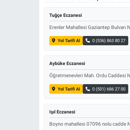
Tuğçe Eczanesi
Erenler Mahallesi Gaziantep Bulvarı 
Yol Tarifi Al
0 (536) 863 80 27
Aybüke Eczanesi
Öğretmenevleri Mah. Ordu Caddesi 
Yol Tarifi Al
0 (501) 686 27 00
Işıl Eczanesi
Boyno mahallesi 07096 nolu cadde 