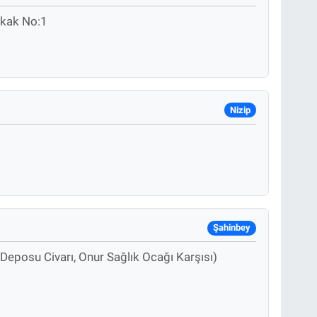
okak No:1
Nizip
Şahinbey
posu Civarı, Onur Sağlık Ocağı Karşısı)