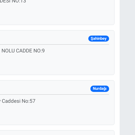
DESİ NO:13
Şahinbey
 NOLU CADDE NO:9
Nurdağı
ay Caddesi No:57