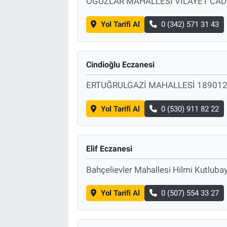
OĞUZLAR MAHALLESİ VİLAYET CAD
Yol Tarifi Al
0 (342) 571 31 43
Cindioğlu Eczanesi
ERTUĞRULGAZİ MAHALLESİ 189012
Yol Tarifi Al
0 (530) 911 82 22
Elif Eczanesi
Bahçelievler Mahallesi Hilmi Kutlub
Yol Tarifi Al
0 (507) 554 33 27