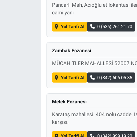
Pancarlı Mah, Acıoğlu et lokantası ile
cami yanı
Yol Tarifi Al
0 (536) 261 21 70
Zambak Eczanesi
MÜCAHİTLER MAHALLESİ 52007 N
Yol Tarifi Al
0 (342) 606 05 85
Melek Eczanesi
Karataş mahallesi. 404 nolu cadde. Işı
karşısı.
Yol Tarifi Al
0 (342) 999 19 20