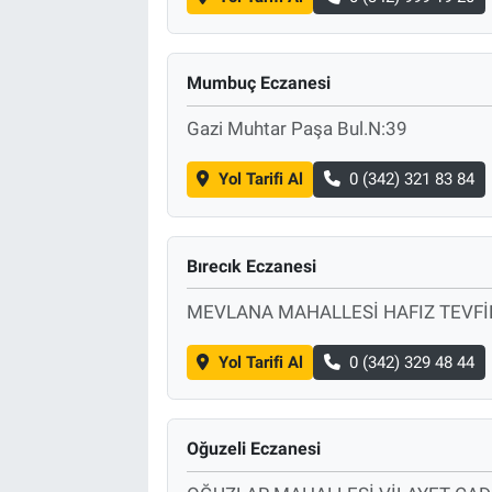
Mumbuç Eczanesi
Gazi Muhtar Paşa Bul.N:39
Yol Tarifi Al
0 (342) 321 83 84
Bırecık Eczanesi
MEVLANA MAHALLESİ HAFIZ TEVFİK
Yol Tarifi Al
0 (342) 329 48 44
Oğuzeli Eczanesi