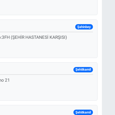
Şahinbey
No:3FH (ŞEHİR HASTANESİ KARŞISI)
Şehitkamil
no 21
Şehitkamil