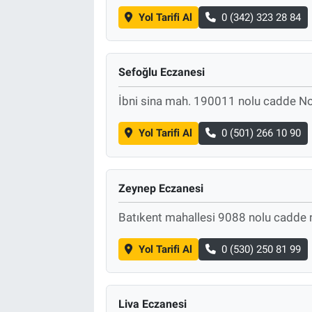
Yol Tarifi Al
0 (342) 323 28 84
Sefoğlu Eczanesi
İbni sina mah. 190011 nolu cadde 
Yol Tarifi Al
0 (501) 266 10 90
Zeynep Eczanesi
Batıkent mahallesi 9088 nolu cadde 
Yol Tarifi Al
0 (530) 250 81 99
Liva Eczanesi