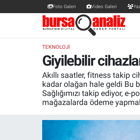
Foto Galeri
Video Galeri
Yaz
BURSA
Nöbetçi Eczaneler
SİYASET
Hava Durumu
TEKNOLOJI
Giyilebilir cihazla
TEKNOLOJİ
Trafik Durumu
SPOR
Süper Lig Puan Durumu ve Fikstür
Akıllı saatler, fitness takip c
kadar olağan hale geldi Bu b
EKONOMİ
Tüm Manşetler
Sağlığımızı takip ediyor, e-po
mağazalarda ödeme yapmak iç
SAĞLIK
Son Dakika Haberleri
ASTROLOJİ
Haber Arşivi
BLOG