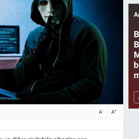
A
B
B
M
b
m
-
+
A
A