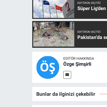
EDITÖRÜN SEÇTIĞI
Süper Lig'den
EDITÖRÜN SEÇTIĞI
Pakistan’da s
EDITÖR HAKKINDA
Özge Şimşirli
Bunlar da ilginizi çekebilir