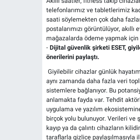
Akıllı saatler, fitness takip cihazla
telefonlarımız ve tabletlerimiz kad
saati söylemekten çok daha fazlası
postalarımızı görüntülüyor, akıllı 
mağazalarda ödeme yapmak için bi
-
Dijital güvenlik şirketi ESET, giyile
önerilerini paylaştı.
Giyilebilir cihazlar günlük hayat
aynı zamanda daha fazla veri toplu
sistemlere bağlanıyor. Bu potansiye
anlamakta fayda var. Tehdit aktörleri
uygulama ve yazılım ekosistemine
birçok yolu bulunuyor. Verileri ve ş
kayıp ya da çalıntı cihazların kilidi
taraflarla gizlice paylaşılmasıyla il