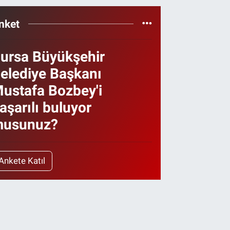
nket
ursa Büyükşehir
elediye Başkanı
ustafa Bozbey'i
aşarılı buluyor
usunuz?
Ankete Katıl