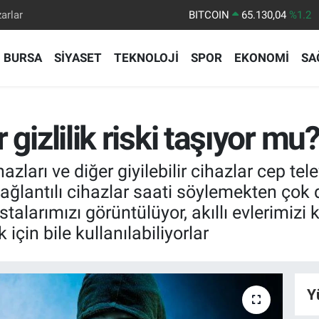
arlar
DOLAR
47,7106
%0.17
EURO
55,1652
%0.27
BURSA
SİYASET
TEKNOLOJİ
SPOR
EKONOMİ
SA
STERLİN
64,4046
%0.35
GRAM ALTIN
6618.49
%2.12
BİST100
13.773
%-19
r gizlilik riski taşıyor mu
ihazları ve diğer giyilebilir cihazlar cep te
ağlantılı cihazlar saati söylemekten çok 
stalarımızı görüntülüyor, akıllı evlerimizi 
in bile kullanılabiliyorlar
Y