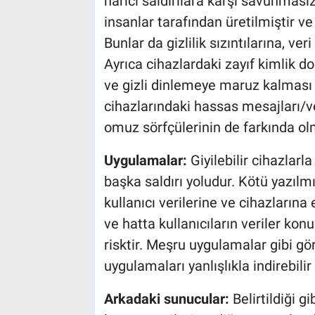
harici saldırılara karşı savunmasız
insanlar tarafından üretilmiştir ve
Bunlar da gizlilik sızıntılarına, ver
Ayrıca cihazlardaki zayıf kimlik d
ve gizli dinlemeye maruz kalması an
cihazlarındaki hassas mesajları/ve
omuz sörfçülerinin de farkında olm
Uygulamalar:
Giyilebilir cihazlarla
başka saldırı yoludur. Kötü yazılmış
kullanıcı verilerine ve cihazlarına
ve hatta kullanıcıların veriler ko
risktir. Meşru uygulamalar gibi 
uygulamaları yanlışlıkla indirebilir 
Arkadaki sunucular:
Belirtildiği gi