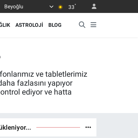
°
Beyoğlu
33
ĞLIK
ASTROLOJİ
BLOG
?
lefonlarımız ve tabletlerimiz
daha fazlasını yapıyor
kontrol ediyor ve hatta
ükleniyor...