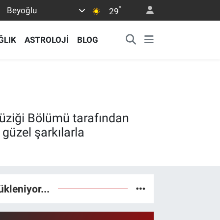
°
Beyoğlu
29
ĞLIK
ASTROLOJİ
BLOG
üziği Bölümü tarafından
güzel şarkılarla
ükleniyor...