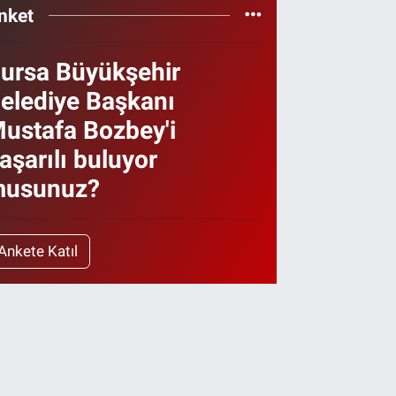
nket
ursa Büyükşehir
elediye Başkanı
ustafa Bozbey'i
aşarılı buluyor
usunuz?
Ankete Katıl