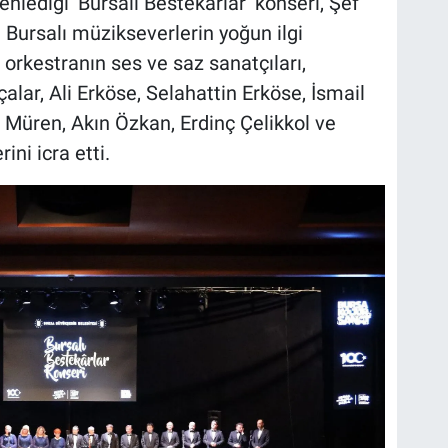
lediği ‘Bursalı Bestekarlar’ konseri, Şef
. Bursalı müzikseverlerin yoğun ilgi
orkestranın ses ve saz sanatçıları,
lar, Ali Erköse, Selahattin Erköse, İsmail
 Müren, Akın Özkan, Erdinç Çelikkol ve
ini icra etti.