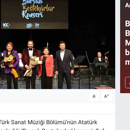
A
B
B
M
b
m
-
+
A
A
 Türk Sanat Müziği Bölümü’nün Atatürk