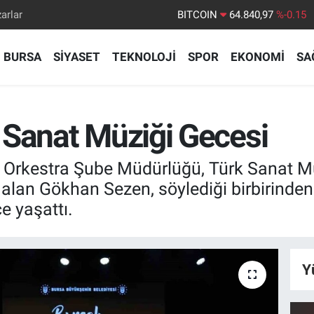
arlar
DOLAR
47,7436
%0.18
EURO
55,2510
%0.32
BURSA
SİYASET
TEKNOLOJİ
SPOR
EKONOMİ
SA
STERLİN
64,4811
%0.38
GRAM ALTIN
6660.55
%0
BİST100
13.779
%-14
 Sanat Müziği Gecesi
BITCOIN
64.840,97
%-0.15
i Orkestra Şube Müdürlüğü, Türk Sanat M
lan Gökhan Sezen, söylediği birbirinden 
e yaşattı.
Y