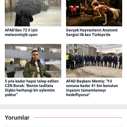
AFAD’dan 72 il için
Gerçek Hayvanların Anatomi
meteorolojik uyarı
Sergisi ilk kez Türkiye’de
5 yıla kadar hapsi talep edilen
AFAD Başkanı Memiş: "Yıl
CZN Burak: ‘Benim tadilata
sonuna kadar 41 bin konutun
ilişkin herhangi bir eylemim
inşasını tamamlamayı
yoktur’’
hedefliyoruz"
Yorumlar