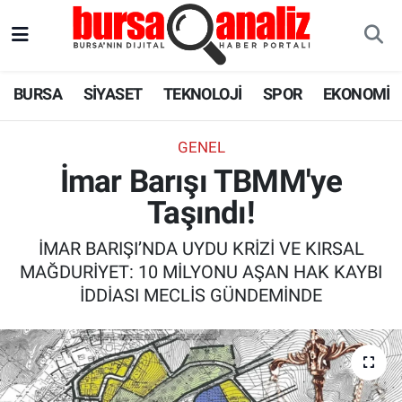
BURSA
Nöbetçi Eczaneler
BURSA
SİYASET
TEKNOLOJİ
SPOR
EKONOMİ
SİYASET
Hava Durumu
GENEL
TEKNOLOJİ
Trafik Durumu
İmar Barışı TBMM'ye
Taşındı!
SPOR
Süper Lig Puan Durumu ve Fikstür
İMAR BARIŞI’NDA UYDU KRİZİ VE KIRSAL
EKONOMİ
Tüm Manşetler
MAĞDURİYET: 10 MİLYONU AŞAN HAK KAYBI
İDDİASI MECLİS GÜNDEMİNDE
SAĞLIK
Son Dakika Haberleri
ASTROLOJİ
Haber Arşivi
BLOG