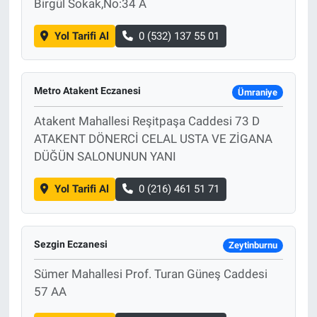
Birgül Sokak,No:34 A
Yol Tarifi Al
0 (532) 137 55 01
Metro Atakent Eczanesi
Ümraniye
Atakent Mahallesi Reşitpaşa Caddesi 73 D
ATAKENT DÖNERCİ CELAL USTA VE ZİGANA
DÜĞÜN SALONUNUN YANI
Yol Tarifi Al
0 (216) 461 51 71
Sezgin Eczanesi
Zeytinburnu
Sümer Mahallesi Prof. Turan Güneş Caddesi
57 AA