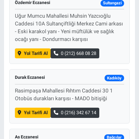
Özdemir Eczanesi
Sultangazi
Uğur Mumcu Mahallesi Muhsin Yazcıoğlu
Caddesi 10A Sultançiftliği Merkez Cami arkası
- Eski karakol yanı - Yeni müftülük ve sağlık
ocağı yanı - Dondurmacı karşısı
Yol Tarifi Al
0 (212) 668 08 28
Durak Eczanesi
Kadıköy
Rasimpaşa Mahallesi Rıhtım Caddesi 30 1
Otobüs durakları karşısı - MADO bitişiği
Yol Tarifi Al
0 (216) 342 67 14
As Eczanesi
Bağcılar