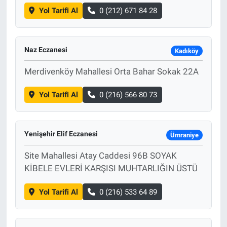
Yol Tarifi Al
0 (212) 671 84 28
Naz Eczanesi
Kadıköy
Merdivenköy Mahallesi Orta Bahar Sokak 22A
Yol Tarifi Al
0 (216) 566 80 73
Yenişehir Elif Eczanesi
Ümraniye
Site Mahallesi Atay Caddesi 96B SOYAK
KİBELE EVLERİ KARŞISI MUHTARLIĞIN ÜSTÜ
Yol Tarifi Al
0 (216) 533 64 89