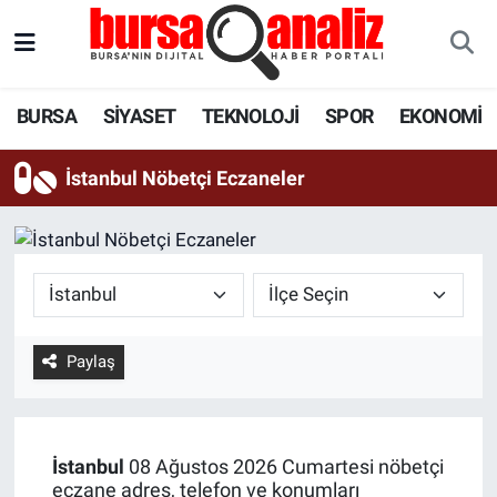
BURSA
Nöbetçi Eczaneler
BURSA
SİYASET
TEKNOLOJİ
SPOR
EKONOMİ
SİYASET
Hava Durumu
İstanbul Nöbetçi Eczaneler
TEKNOLOJİ
Trafik Durumu
SPOR
Süper Lig Puan Durumu ve Fikstür
EKONOMİ
Tüm Manşetler
Paylaş
SAĞLIK
Son Dakika Haberleri
ASTROLOJİ
Haber Arşivi
İstanbul
08 Ağustos 2026 Cumartesi nöbetçi
BLOG
eczane adres, telefon ve konumları