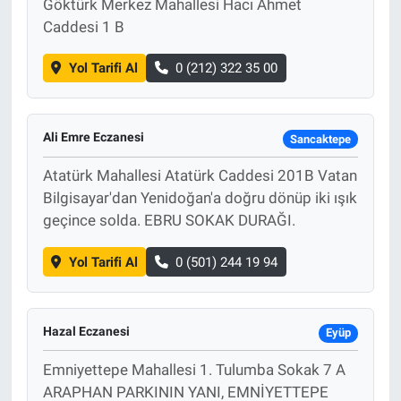
Göktürk Merkez Mahallesi Hacı Ahmet
Caddesi 1 B
Yol Tarifi Al
0 (212) 322 35 00
Ali Emre Eczanesi
Sancaktepe
Atatürk Mahallesi Atatürk Caddesi 201B Vatan
Bilgisayar'dan Yenidoğan'a doğru dönüp iki ışık
geçince solda. EBRU SOKAK DURAĞI.
Yol Tarifi Al
0 (501) 244 19 94
Hazal Eczanesi
Eyüp
Emniyettepe Mahallesi 1. Tulumba Sokak 7 A
ARAPHAN PARKININ YANI, EMNİYETTEPE