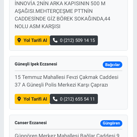
İNNOVİA 2NİN ARKA KAPISININ 500 M
AŞAĞISI.MEHTERÇEŞME PTTNİN
CADDESİNDE GİZ BÖREK SOKAĞINDA,44
NOLU ASM KARŞISI
Yol Tarifi Al
0 (212) 509 14 15
Güneşli Ipek Eczanesi
Bağcılar
15 Temmuz Mahallesi Fevzi Çakmak Caddesi
37 A Güneşli Polis Merkezi Karşı Çaprazı
Yol Tarifi Al
0 (212) 655 54 11
Canser Eczanesi
Güngören
Güngören Merkez Mahallesi Bağlar Caddesi 9