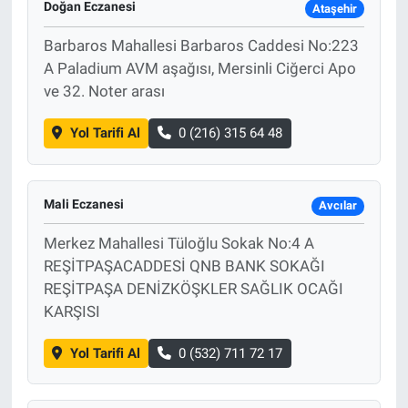
Doğan Eczanesi
Ataşehir
Barbaros Mahallesi Barbaros Caddesi No:223
A Paladium AVM aşağısı, Mersinli Ciğerci Apo
ve 32. Noter arası
Yol Tarifi Al
0 (216) 315 64 48
Mali Eczanesi
Avcılar
Merkez Mahallesi Tüloğlu Sokak No:4 A
REŞİTPAŞACADDESİ QNB BANK SOKAĞI
REŞİTPAŞA DENİZKÖŞKLER SAĞLIK OCAĞI
KARŞISI
Yol Tarifi Al
0 (532) 711 72 17