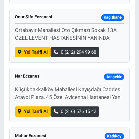
Onur Şifa Eczanesi
Kağıthane
Ortabayır Mahallesi Oto Çıkmazı Sokak 13A
ÖZEL LEVENT HASTANESİNİN YANINDA
Yol Tarifi Al
0 (212) 294 99 68
Nar Eczanesi
Ataşehir
Küçükbakkalköy Mahallesi Kayışdağı Caddesi
Atayol Plaza, 45 Özel Avicenna Hastanesi Yanı
Yol Tarifi Al
0 (216) 576 15 42
Mahur Eczanesi
Kadıköy