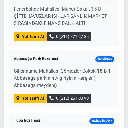
Fenerbahçe Mahallesi Mahur Sokak 15 D
ÇİFTEHAVUZLAR IŞIKLAR ŞANLIK MARKET
SIRASINDAKİ FİNANS BANK ALTI
Yol Tarifi Al
0 (216) 771 27 85
Abbasağa Park Eczanesi
Beşiktaş
Cihannüma Mahallesi Çömezler Sokak 18 B 1
Abbasağa parkının A girişinin Karşısı (
Abbasağa meydanı)
Yol Tarifi Al
0 (212) 261 00 90
Tuba Eczanesi
Bahçelievler