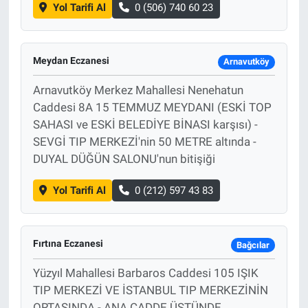
Yol Tarifi Al
0 (506) 740 60 23
Meydan Eczanesi
Arnavutköy
Arnavutköy Merkez Mahallesi Nenehatun
Caddesi 8A 15 TEMMUZ MEYDANI (ESKİ TOP
SAHASI ve ESKİ BELEDİYE BİNASI karşısı) -
SEVGİ TIP MERKEZİ'nin 50 METRE altında -
DUYAL DÜĞÜN SALONU'nun bitişiği
Yol Tarifi Al
0 (212) 597 43 83
Fırtına Eczanesi
Bağcılar
Yüzyıl Mahallesi Barbaros Caddesi 105 IŞIK
TIP MERKEZİ VE İSTANBUL TIP MERKEZİNİN
ORTASINDA - ANA CADDE ÜSTÜNDE