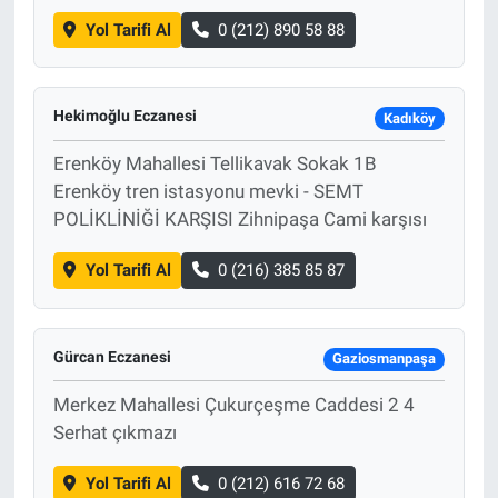
Yol Tarifi Al
0 (212) 890 58 88
Hekimoğlu Eczanesi
Kadıköy
Erenköy Mahallesi Tellikavak Sokak 1B
Erenköy tren istasyonu mevki - SEMT
POLİKLİNİĞİ KARŞISI Zihnipaşa Cami karşısı
Yol Tarifi Al
0 (216) 385 85 87
Gürcan Eczanesi
Gaziosmanpaşa
Merkez Mahallesi Çukurçeşme Caddesi 2 4
Serhat çıkmazı
Yol Tarifi Al
0 (212) 616 72 68