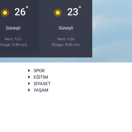
°
°
26
23
Güneşli
Güneşli
Nem: %31
Nem: %34
Rüzgar: 8.89 m/s
Rüzgar: 8.00 m/s
SPOR
EĞİTİM
SİYASET
YAŞAM