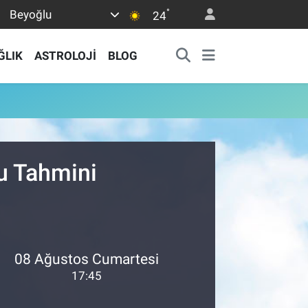
°
Beyoğlu
24
ĞLIK
ASTROLOJİ
BLOG
u Tahmini
08 Ağustos Cumartesi
17:45