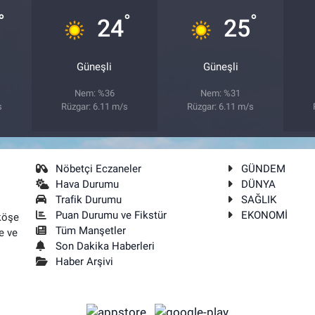
°
°
°
24
25
Güneşli
Güneşli
Nem: %36
Nem: %31
s
Rüzgar: 6.11 m/s
Rüzgar: 6.11 m/s
Nöbetçi Eczaneler
GÜNDEM
Hava Durumu
DÜNYA
Trafik Durumu
SAĞLIK
Puan Durumu ve Fikstür
EKONOMİ
köşe
Tüm Manşetler
e ve
Son Dakika Haberleri
Haber Arşivi