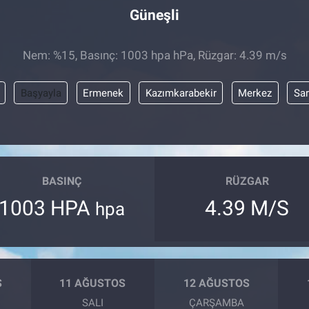
Güneşli
Nem: %15, Basınç: 1003 hpa hPa, Rüzgar: 4.39 m/s
Başyayla
Ermenek
Kazımkarabekir
Merkez
Sar
BASINÇ
RÜZGAR
1003 HPA
4.39 M/S
hpa
S
11 AĞUSTOS
12 AĞUSTOS
SALI
ÇARŞAMBA