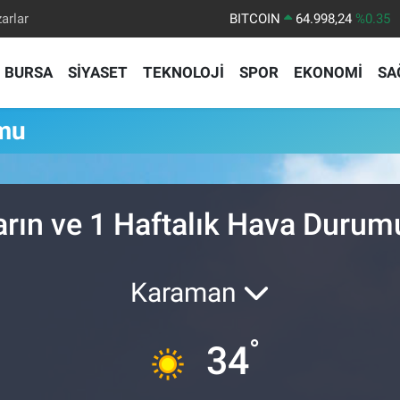
arlar
BITCOIN
64.998,24
%0.35
DOLAR
47,7436
%0.18
BURSA
SİYASET
TEKNOLOJİ
SPOR
EKONOMİ
SA
EURO
55,2510
%0.32
STERLİN
64,4811
%0.38
mu
GRAM ALTIN
6660.55
%0.03
BİST100
13.779
%-14
arın ve 1 Haftalık Hava Durum
Karaman
°
34