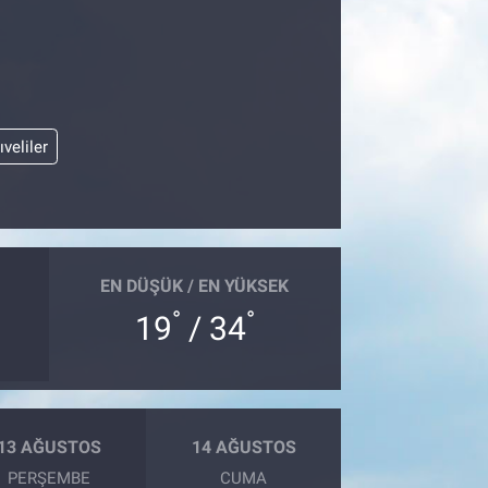
ıveliler
EN DÜŞÜK / EN YÜKSEK
°
°
19
/ 34
13 AĞUSTOS
14 AĞUSTOS
PERŞEMBE
CUMA