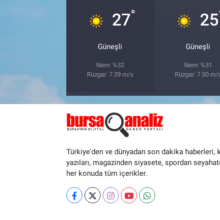
°
27
25
Güneşli
Güneşli
Nem: %32
Nem: %31
Rüzgar: 7.39 m/s
Rüzgar: 7.50 m/
Türkiye'den ve dünyadan son dakika haberleri, 
yazıları, magazinden siyasete, spordan seyahat
her konuda tüm içerikler.