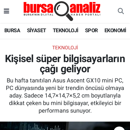
BURSA
Nöbetçi Eczaneler
BURSA
SİYASET
TEKNOLOJİ
SPOR
EKONOMİ
SİYASET
Hava Durumu
TEKNOLOJI
TEKNOLOJİ
Trafik Durumu
Kişisel süper bilgisayarların
çağı geliyor
SPOR
Süper Lig Puan Durumu ve Fikstür
Bu hafta tanıtılan Asus Ascent GX10 mini PC,
EKONOMİ
Tüm Manşetler
PC dünyasında yeni bir trendin öncüsü olmaya
aday. Sadece 14,7×14,7×5,2 cm boyutlarıyla
SAĞLIK
Son Dakika Haberleri
dikkat çeken bu mini bilgisayar, etkileyici bir
performans sunuyor.
ASTROLOJİ
Haber Arşivi
BLOG