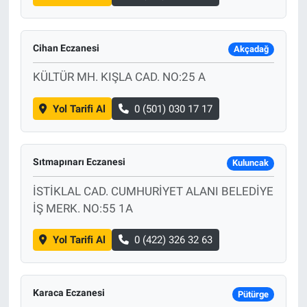
Cihan Eczanesi
Akçadağ
KÜLTÜR MH. KIŞLA CAD. NO:25 A
Yol Tarifi Al
0 (501) 030 17 17
Sıtmapınarı Eczanesi
Kuluncak
İSTİKLAL CAD. CUMHURİYET ALANI BELEDİYE
İŞ MERK. NO:55 1A
Yol Tarifi Al
0 (422) 326 32 63
Karaca Eczanesi
Pütürge