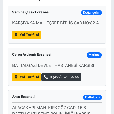
Semiha Çiçek Eczanesi
Doğanşehir
KARŞIYAKA MAH EŞREF BİTLİS CAD.NO:82 A
Yol Tarifi Al
Ceren Aydemir Eczanesi
Merkez
BATTALGAZİ DEVLET HASTANESİ KARŞISI
Yol Tarifi Al
0 (422) 521 66 66
Aksu Eczanesi
Battalgazi
ALACAKAPI MAH. KIRKGÖZ CAD. 15 B