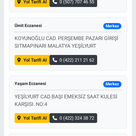
Yol Tarifi Al
0 (507) 707 46 55
Ümit Eczanesi
Merkez
KOYUNOĞLU CAD. PERŞEMBE PAZARI GİRİŞİ
SITMAPINARI MALATYA YEŞİLYURT
Yol Tarifi Al
0 (422) 211 21 62
Yaşam Eczanesi
Merkez
YEŞİLYURT CAD BAŞI EMEKSİZ SAAT KULESİ
KARŞISI. NO:4
Yol Tarifi Al
0 (422) 324 38 72