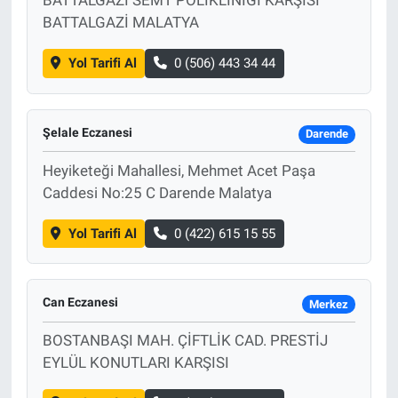
BATTALGAZİ SEMT POLİKLİNİĞİ KARŞISI
BATTALGAZİ MALATYA
Yol Tarifi Al
0 (506) 443 34 44
Şelale Eczanesi
Darende
Heyiketeği Mahallesi, Mehmet Acet Paşa
Caddesi No:25 C Darende Malatya
Yol Tarifi Al
0 (422) 615 15 55
Can Eczanesi
Merkez
BOSTANBAŞI MAH. ÇİFTLİK CAD. PRESTİJ
EYLÜL KONUTLARI KARŞISI