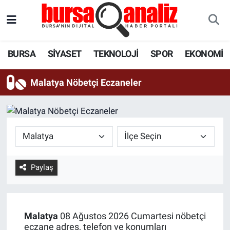
BURSA
Nöbetçi Eczaneler
BURSA
SİYASET
TEKNOLOJİ
SPOR
EKONOMİ
SİYASET
Hava Durumu
Malatya Nöbetçi Eczaneler
TEKNOLOJİ
Trafik Durumu
SPOR
Süper Lig Puan Durumu ve Fikstür
EKONOMİ
Tüm Manşetler
Paylaş
SAĞLIK
Son Dakika Haberleri
ASTROLOJİ
Haber Arşivi
Malatya
08 Ağustos 2026 Cumartesi nöbetçi
BLOG
eczane adres, telefon ve konumları