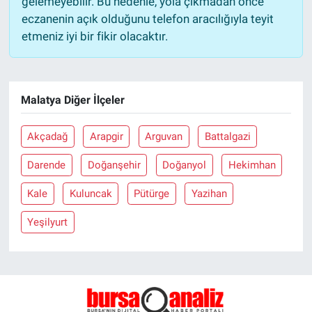
gelemeyebilir. Bu nedenle, yola çıkmadan önce
eczanenin açık olduğunu telefon aracılığıyla teyit
etmeniz iyi bir fikir olacaktır.
Malatya Diğer İlçeler
Akçadağ
Arapgir
Arguvan
Battalgazi
Darende
Doğanşehir
Doğanyol
Hekimhan
Kale
Kuluncak
Pütürge
Yazihan
Yeşilyurt