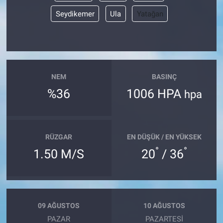
Seydikemer
Ula
Yatağan
NEM
BASINÇ
%36
1006 HPA
hpa
RÜZGAR
EN DÜŞÜK / EN YÜKSEK
°
°
1.50 M/S
20
/ 36
09 AĞUSTOS
10 AĞUSTOS
PAZAR
PAZARTESI