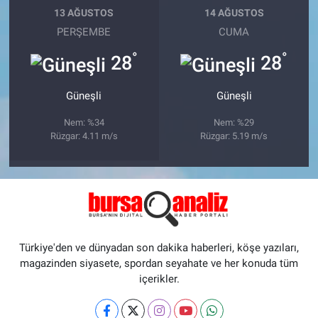
13 AĞUSTOS
14 AĞUSTOS
PERŞEMBE
CUMA
°
°
28
28
Güneşli
Güneşli
Nem: %34
Nem: %29
Rüzgar: 4.11 m/s
Rüzgar: 5.19 m/s
Türkiye'den ve dünyadan son dakika haberleri, köşe yazıları,
magazinden siyasete, spordan seyahate ve her konuda tüm
içerikler.