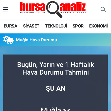
BURSA
Nöbetçi Eczaneler
BURSA
SİYASET
TEKNOLOJİ
SPOR
EKONOMİ
SİYASET
Hava Durumu
Muğla Hava Durumu
TEKNOLOJİ
Trafik Durumu
SPOR
Süper Lig Puan Durumu ve Fikstür
Bugün, Yarın ve 1 Haftalık
EKONOMİ
Tüm Manşetler
Hava Durumu Tahmini
SAĞLIK
Son Dakika Haberleri
ŞU AN
ASTROLOJİ
Haber Arşivi
BLOG
Muğla