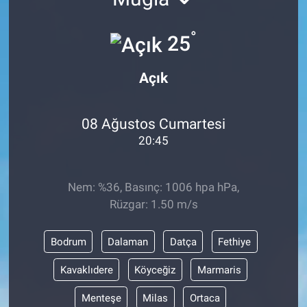
°
25
Açık
08 Ağustos Cumartesi
20:45
Nem: %36, Basınç: 1006 hpa hPa,
Rüzgar: 1.50 m/s
Bodrum
Dalaman
Datça
Fethiye
Kavaklıdere
Köyceğiz
Marmaris
Menteşe
Milas
Ortaca