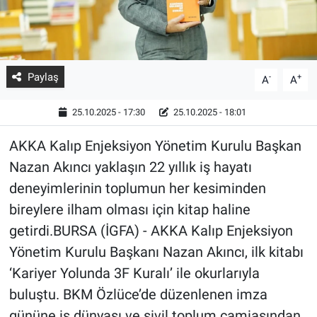
Paylaş
-
+
A
A
25.10.2025 - 17:30
25.10.2025 - 18:01
AKKA Kalıp Enjeksiyon Yönetim Kurulu Başkan
Nazan Akıncı yaklaşın 22 yıllık iş hayatı
deneyimlerinin toplumun her kesiminden
bireylere ilham olması için kitap haline
getirdi.BURSA (İGFA) - AKKA Kalıp Enjeksiyon
Yönetim Kurulu Başkanı Nazan Akıncı, ilk kitabı
‘Kariyer Yolunda 3F Kuralı’ ile okurlarıyla
buluştu. BKM Özlüce’de düzenlenen imza
gününe iş dünyası ve sivil toplum camiasından