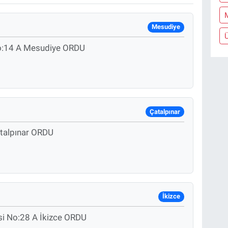
Mesudiye
o:14 A Mesudiye ORDU
Çatalpınar
atalpınar ORDU
İkizce
i No:28 A İkizce ORDU