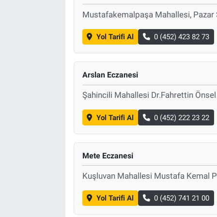
Mustafakemalpaşa Mahallesi, Pazar 
Yol Tarifi Al
0 (452) 423 82 73
Arslan Eczanesi
Şahincili Mahallesi Dr.Fahrettin Öns
Yol Tarifi Al
0 (452) 222 23 22
Mete Eczanesi
Kuşluvan Mahallesi Mustafa Kemal 
Yol Tarifi Al
0 (452) 741 21 00