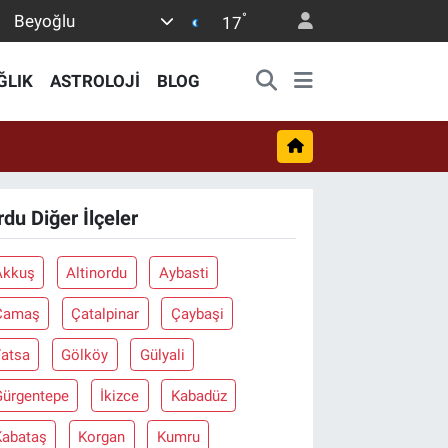
°
Beyoğlu
17
ĞLIK
ASTROLOJİ
BLOG
rdu Diğer İlçeler
Akkuş
Altinordu
Aybasti
Çamaş
Çatalpinar
Çaybaşi
Fatsa
Gölköy
Gülyali
Gürgentepe
İkizce
Kabadüz
Kabataş
Korgan
Kumru