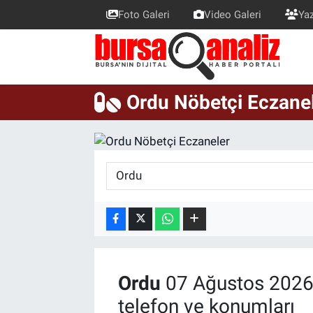
Foto Galeri
Video Galeri
Yaz
BURSA
Nöbetçi Eczaneler
SİYASET
Hava Durumu
Ordu Nöbetçi Eczane
TEKNOLOJİ
Trafik Durumu
SPOR
Süper Lig Puan Durumu ve Fikstür
EKONOMİ
Tüm Manşetler
SAĞLIK
Son Dakika Haberleri
ASTROLOJİ
Haber Arşivi
Ordu
07 Ağustos 2026
telefon ve konumları
BLOG