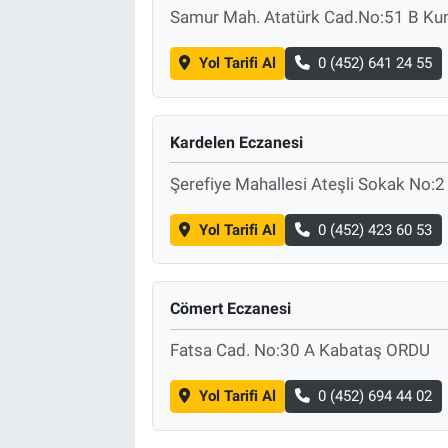
Samur Mah. Atatürk Cad.No:51 B K
Yol Tarifi Al
0 (452) 641 24 55
Kardelen Eczanesi
Şerefiye Mahallesi Ateşli Sokak No:2
Yol Tarifi Al
0 (452) 423 60 53
Cömert Eczanesi
Fatsa Cad. No:30 A Kabataş ORDU
Yol Tarifi Al
0 (452) 694 44 02