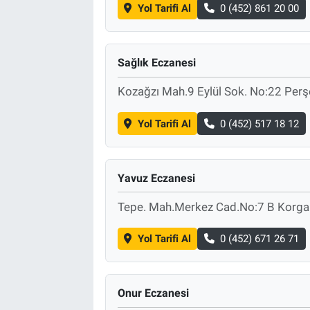
Yol Tarifi Al
0 (452) 861 20 00
Sağlık Eczanesi
Kozağzı Mah.9 Eylül Sok. No:22 Pe
Yol Tarifi Al
0 (452) 517 18 12
Yavuz Eczanesi
Tepe. Mah.Merkez Cad.No:7 B Korg
Yol Tarifi Al
0 (452) 671 26 71
Onur Eczanesi