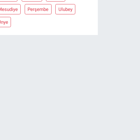
Mesudiye
Perşembe
Ulubey
Ünye