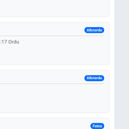
Altınordu
o:17 Ordu
Altınordu
Fatsa