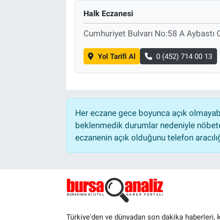
Halk Eczanesi
Cumhuriyet Bulvarı No:58 A Aybastı
Yol Tarifi Al
0 (452) 714 00 13
Her eczane gece boyunca açık olmayabili
beklenmedik durumlar nedeniyle nöbete
eczanenin açık olduğunu telefon aracılığıy
Türkiye'den ve dünyadan son dakika haberleri, 