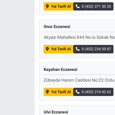
Yol Tarifi Al
0 (452) 371 30 35
Onur Eczanesi
Akyazı Mahallesi 844 No.lu Sokak N
Yol Tarifi Al
0 (452) 234 59 87
Kayahan Eczanesi
Zübeyde Hanım Caddesi No:22 Ordu
Yol Tarifi Al
0 (452) 214 42 62
Ulvi Eczanesi