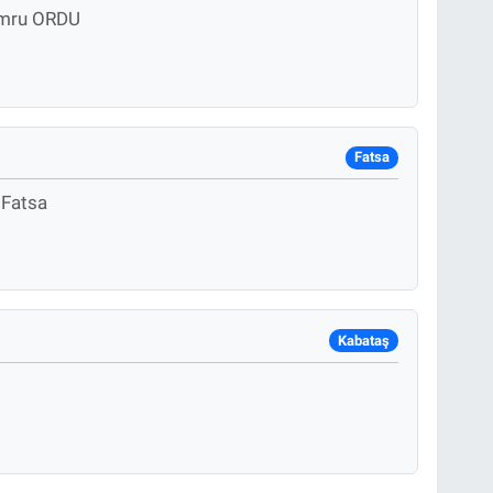
umru ORDU
Fatsa
 Fatsa
Kabataş