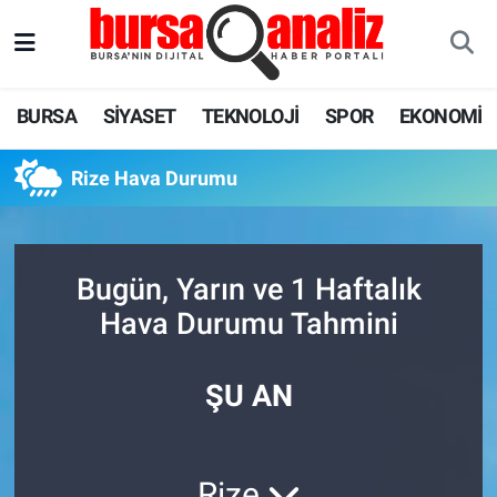
BURSA
Nöbetçi Eczaneler
BURSA
SİYASET
TEKNOLOJİ
SPOR
EKONOMİ
SİYASET
Hava Durumu
Rize Hava Durumu
TEKNOLOJİ
Trafik Durumu
SPOR
Süper Lig Puan Durumu ve Fikstür
Bugün, Yarın ve 1 Haftalık
EKONOMİ
Tüm Manşetler
Hava Durumu Tahmini
SAĞLIK
Son Dakika Haberleri
ŞU AN
ASTROLOJİ
Haber Arşivi
BLOG
Rize