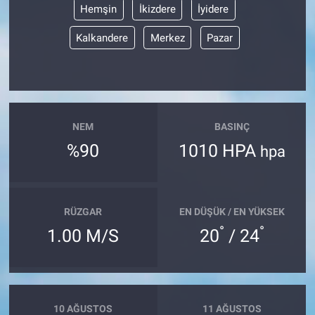
Hemşin
İkizdere
İyidere
Kalkandere
Merkez
Pazar
NEM
BASINÇ
%90
1010 HPA
hpa
RÜZGAR
EN DÜŞÜK / EN YÜKSEK
°
°
1.00 M/S
20
/ 24
10 AĞUSTOS
11 AĞUSTOS