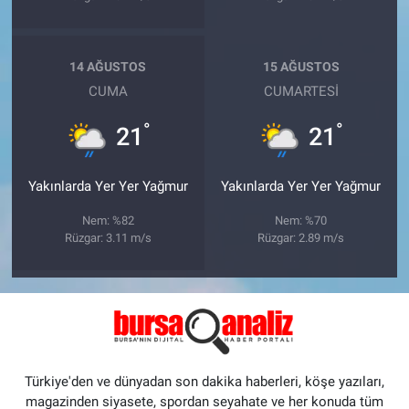
14 AĞUSTOS
15 AĞUSTOS
CUMA
CUMARTESI
°
°
21
21
Yakınlarda Yer Yer Yağmur
Yakınlarda Yer Yer Yağmur
Nem: %82
Nem: %70
Rüzgar: 3.11 m/s
Rüzgar: 2.89 m/s
Türkiye'den ve dünyadan son dakika haberleri, köşe yazıları,
magazinden siyasete, spordan seyahate ve her konuda tüm