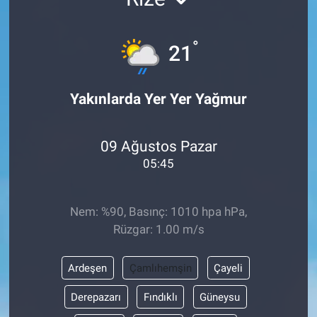
°
21
Yakınlarda Yer Yer Yağmur
09 Ağustos Pazar
05:45
Nem: %90, Basınç: 1010 hpa hPa,
Rüzgar: 1.00 m/s
Ardeşen
Çamlıhemşin
Çayeli
Derepazarı
Fındıklı
Güneysu