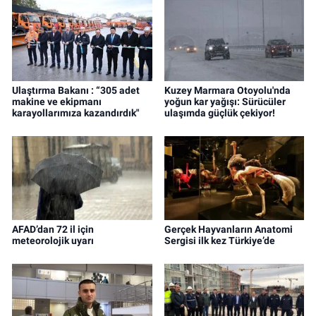
Ulaştırma Bakanı : “305 adet
Kuzey Marmara Otoyolu'nda
makine ve ekipmanı
yoğun kar yağışı: Sürücüler
karayollarımıza kazandırdık"
ulaşımda güçlük çekiyor!
AFAD’dan 72 il için
Gerçek Hayvanların Anatomi
meteorolojik uyarı
Sergisi ilk kez Türkiye’de