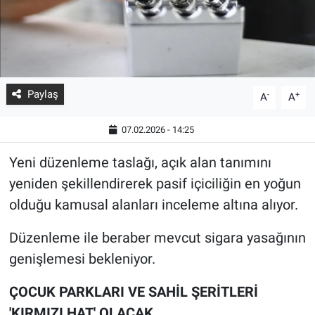
Paylaş
-
+
A
A
07.02.2026 - 14:25
Yeni düzenleme taslağı, açık alan tanımını
yeniden şekillendirerek pasif içiciliğin en yoğun
olduğu kamusal alanları inceleme altına alıyor.
Düzenleme ile beraber mevcut sigara yasağının
genişlemesi bekleniyor.
ÇOCUK PARKLARI VE SAHİL ŞERİTLERİ
'KIRMIZI HAT' OLACAK