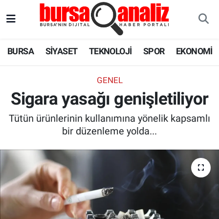
BURSA
Nöbetçi Eczaneler
BURSA
SİYASET
TEKNOLOJİ
SPOR
EKONOMİ
SİYASET
Hava Durumu
GENEL
TEKNOLOJİ
Trafik Durumu
Sigara yasağı genişletiliyor
SPOR
Süper Lig Puan Durumu ve Fikstür
Tütün ürünlerinin kullanımına yönelik kapsamlı
bir düzenleme yolda...
EKONOMİ
Tüm Manşetler
SAĞLIK
Son Dakika Haberleri
ASTROLOJİ
Haber Arşivi
BLOG