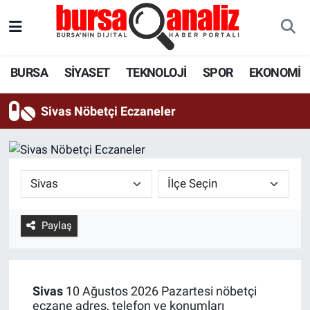
BURSA
Nöbetçi Eczaneler
BURSA
SİYASET
TEKNOLOJİ
SPOR
EKONOMİ
SİYASET
Hava Durumu
Sivas Nöbetçi Eczaneler
TEKNOLOJİ
Trafik Durumu
SPOR
Süper Lig Puan Durumu ve Fikstür
EKONOMİ
Tüm Manşetler
Paylaş
SAĞLIK
Son Dakika Haberleri
ASTROLOJİ
Haber Arşivi
Sivas
10 Ağustos 2026 Pazartesi nöbetçi
BLOG
eczane adres, telefon ve konumları