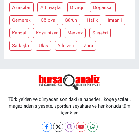
Akincilar
Altinyayla
Divriği
Doğanşar
Gemerek
Gölova
Gürün
Hafik
İmranli
Kangal
Koyulhisar
Merkez
Suşehri
Şarkişla
Ulaş
Yildizeli
Zara
Türkiye'den ve dünyadan son dakika haberleri, köşe yazıları,
magazinden siyasete, spordan seyahate ve her konuda tüm
içerikler.