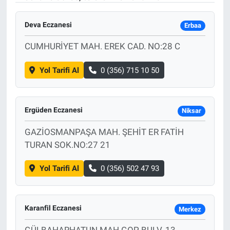
Deva Eczanesi
Erbaa
CUMHURİYET MAH. EREK CAD. NO:28 C
Yol Tarifi Al
0 (356) 715 10 50
Ergüden Eczanesi
Niksar
GAZİOSMANPAŞA MAH. ŞEHİT ER FATİH
TURAN SOK.NO:27 21
Yol Tarifi Al
0 (356) 502 47 93
Karanfil Eczanesi
Merkez