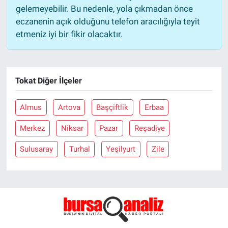
gelemeyebilir. Bu nedenle, yola çıkmadan önce
eczanenin açık olduğunu telefon aracılığıyla teyit
etmeniz iyi bir fikir olacaktır.
Tokat Diğer İlçeler
Almus
Artova
Başçiftlik
Erbaa
Merkez
Niksar
Pazar
Reşadiye
Sulusaray
Turhal
Yeşilyurt
Zile