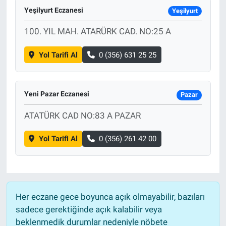
Yeşilyurt Eczanesi
Yeşilyurt
100. YIL MAH. ATARÜRK CAD. NO:25 A
Yol Tarifi Al
0 (356) 631 25 25
Yeni Pazar Eczanesi
Pazar
ATATÜRK CAD NO:83 A PAZAR
Yol Tarifi Al
0 (356) 261 42 00
Her eczane gece boyunca açık olmayabilir, bazıları
sadece gerektiğinde açık kalabilir veya
beklenmedik durumlar nedeniyle nöbete