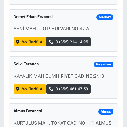
Demet Erkan Eczanesi
Merkez
YENİ MAH. G.O.P. BULVARI NO:47 A
Yol Tarifi Al
0 (356) 214 14 95
Selvı Eczanesi
Reşadiye
KAYALIK MAH.CUMHIRİYET CAD. NO:2\13
Yol Tarifi Al
0 (356) 461 47 58
Almus Eczanesi
Almus
KURTULUS MAH. TOKAT CAD. NO : 11 ALMUS