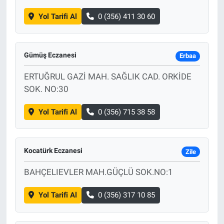
Yol Tarifi Al
0 (356) 411 30 60
Gümüş Eczanesi
Erbaa
ERTUĞRUL GAZİ MAH. SAĞLIK CAD. ORKİDE
SOK. NO:30
Yol Tarifi Al
0 (356) 715 38 58
Kocatürk Eczanesi
Zile
BAHÇELIEVLER MAH.GÜÇLÜ SOK.NO:1
Yol Tarifi Al
0 (356) 317 10 85