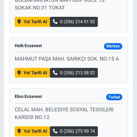
GÜLBAHARHATUN MAH GOP BULV. 13.
SOKAK NO:31 TOKAT
Yol Tarifi Al
0 (356) 214 91 92
Halk Eczanesi
Merkez
MAHMUT PAŞA MAH. SARIKÇI SOK. NO:15 A
Yol Tarifi Al
0 (356) 213 08 02
Ebru Eczanesi
Turhal
CELAL MAH. BELEDIYE SOSYAL TESISLERI
KARSISI NO:12
Yol Tarifi Al
0 (356) 275 99 74