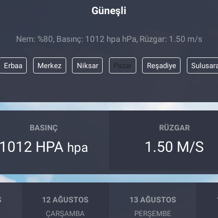
Güneşli
Nem: %80, Basınç: 1012 hpa hPa, Rüzgar: 1.50 m/s
Erbaa
Merkez
Niksar
Pazar
Reşadiye
Sulusar
BASINÇ
RÜZGAR
1012 HPA
1.50 M/S
hpa
S
12 AĞUSTOS
13 AĞUSTOS
ÇARŞAMBA
PERŞEMBE