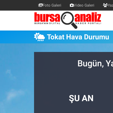
Foto Galeri
Video Galeri
Yaz
BURSA
Nöbetçi Eczaneler
SİYASET
Hava Durumu
Tokat Hava Durumu
TEKNOLOJİ
Trafik Durumu
SPOR
Süper Lig Puan Durumu ve Fikstür
Bugün, Y
EKONOMİ
Tüm Manşetler
SAĞLIK
Son Dakika Haberleri
ŞU AN
ASTROLOJİ
Haber Arşivi
BLOG