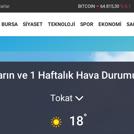
arlar
BITCOIN
64.815,30
%-0.1
DOLAR
47,7436
%0.18
BURSA
SİYASET
TEKNOLOJİ
SPOR
EKONOMİ
SA
EURO
55,2510
%0.32
STERLİN
64,4811
%0.38
GRAM ALTIN
6660.55
%0
BİST100
13.779
%-14
arın ve 1 Haftalık Hava Durum
Tokat
°
18