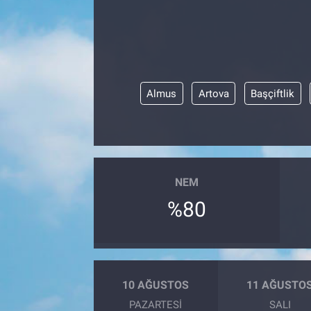
Almus
Artova
Başçiftlik
NEM
%80
10 AĞUSTOS
11 AĞUSTO
PAZARTESI
SALI