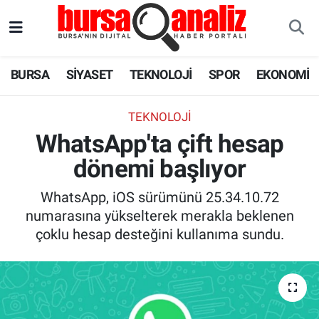
BURSA
Nöbetçi Eczaneler
BURSA
SİYASET
TEKNOLOJİ
SPOR
EKONOMİ
SİYASET
Hava Durumu
TEKNOLOJI
TEKNOLOJİ
Trafik Durumu
WhatsApp'ta çift hesap
dönemi başlıyor
SPOR
Süper Lig Puan Durumu ve Fikstür
WhatsApp, iOS sürümünü 25.34.10.72
EKONOMİ
Tüm Manşetler
numarasına yükselterek merakla beklenen
çoklu hesap desteğini kullanıma sundu.
SAĞLIK
Son Dakika Haberleri
ASTROLOJİ
Haber Arşivi
BLOG