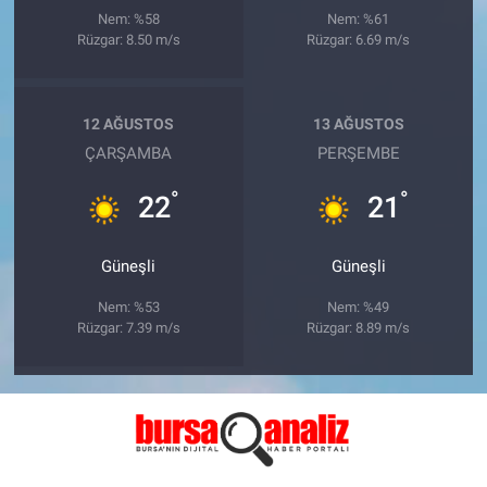
Nem: %58
Nem: %61
Rüzgar: 8.50 m/s
Rüzgar: 6.69 m/s
12 AĞUSTOS
13 AĞUSTOS
ÇARŞAMBA
PERŞEMBE
°
°
22
21
Güneşli
Güneşli
Nem: %53
Nem: %49
Rüzgar: 7.39 m/s
Rüzgar: 8.89 m/s