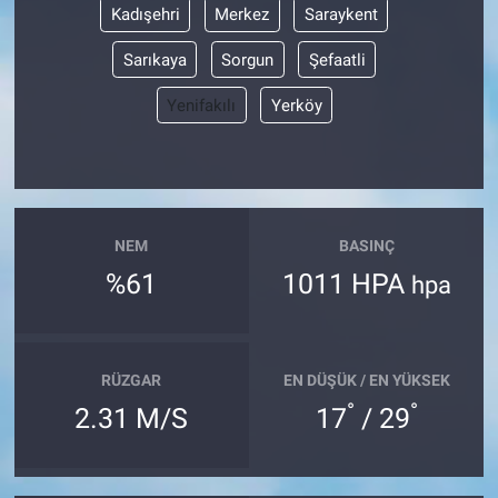
Kadışehri
Merkez
Saraykent
Sarıkaya
Sorgun
Şefaatli
Yenifakılı
Yerköy
NEM
BASINÇ
%61
1011 HPA
hpa
RÜZGAR
EN DÜŞÜK / EN YÜKSEK
°
°
2.31 M/S
17
/ 29