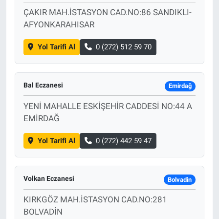
ÇAKIR MAH.İSTASYON CAD.NO:86 SANDIKLI-
AFYONKARAHISAR
Yol Tarifi Al
0 (272) 512 59 70
Bal Eczanesi
Emirdağ
YENİ MAHALLE ESKİŞEHİR CADDESİ NO:44 A
EMİRDAĞ
Yol Tarifi Al
0 (272) 442 59 47
Volkan Eczanesi
Bolvadin
KIRKGÖZ MAH.İSTASYON CAD.NO:281
BOLVADİN