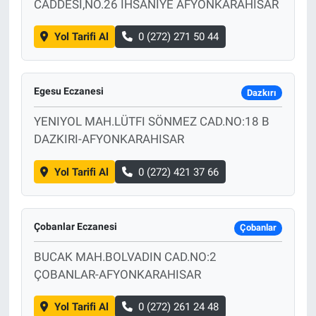
CADDESI,NO.26 İHSANİYE AFYONKARAHİSAR
Yol Tarifi Al
0 (272) 271 50 44
Egesu Eczanesi
Dazkırı
YENIYOL MAH.LÜTFI SÖNMEZ CAD.NO:18 B
DAZKIRI-AFYONKARAHISAR
Yol Tarifi Al
0 (272) 421 37 66
Çobanlar Eczanesi
Çobanlar
BUCAK MAH.BOLVADIN CAD.NO:2
ÇOBANLAR-AFYONKARAHISAR
Yol Tarifi Al
0 (272) 261 24 48