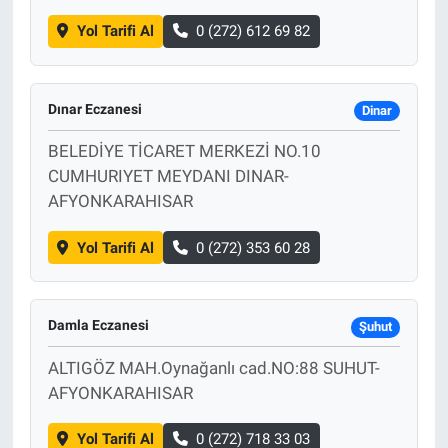
Yol Tarifi Al
0 (272) 612 69 82
Dınar Eczanesi
Dinar
BELEDİYE TİCARET MERKEZİ NO.10
CUMHURIYET MEYDANI DINAR-
AFYONKARAHISAR
Yol Tarifi Al
0 (272) 353 60 28
Damla Eczanesi
Şuhut
ALTIGÖZ MAH.Oynağanlı cad.NO:88 SUHUT-
AFYONKARAHISAR
Yol Tarifi Al
0 (272) 718 33 03