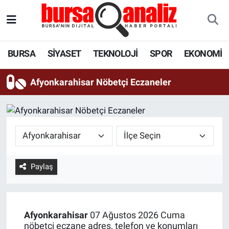
BURSA
Nöbetçi Eczaneler
BURSA
SİYASET
TEKNOLOJİ
SPOR
EKONOMİ
SİYASET
Hava Durumu
Afyonkarahisar Nöbetçi Eczaneler
TEKNOLOJİ
Trafik Durumu
SPOR
Süper Lig Puan Durumu ve Fikstür
EKONOMİ
Tüm Manşetler
Paylaş
SAĞLIK
Son Dakika Haberleri
ASTROLOJİ
Haber Arşivi
Afyonkarahisar
07 Ağustos 2026 Cuma
BLOG
nöbetçi eczane adres, telefon ve konumları