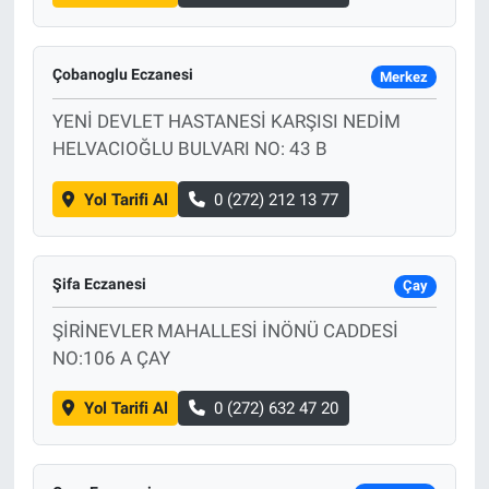
Çobanoglu Eczanesi
Merkez
YENİ DEVLET HASTANESİ KARŞISI NEDİM
HELVACIOĞLU BULVARI NO: 43 B
Yol Tarifi Al
0 (272) 212 13 77
Şifa Eczanesi
Çay
ŞİRİNEVLER MAHALLESİ İNÖNÜ CADDESİ
NO:106 A ÇAY
Yol Tarifi Al
0 (272) 632 47 20