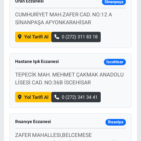
Oran Eczanesi
Sinanpaşa
CUMHURİYET MAH.ZAFER CAD. NO:12 A
SİNANPAŞA AFYONKARAHİSAR
Yol Tarifi Al
0 (272) 311 83 18
Hastane Işık Eczanesi
İscehisar
TEPECİK MAH. MEHMET ÇAKMAK ANADOLU
LİSESİ CAD. NO:36B İSCEHİSAR
Yol Tarifi Al
0 (272) 341 34 41
Ihsanıye Eczanesi
İhsaniye
ZAFER MAHALLESI,BELCEMESE