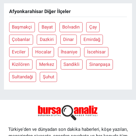
Afyonkarahisar Diğer İlçeler
Başmakçi
Bayat
Bolvadin
Çay
Çobanlar
Dazkiri
Dinar
Emirdağ
Evciler
Hocalar
İhsaniye
İscehisar
Kizilören
Merkez
Sandikli
Sinanpaşa
Sultandaği
Şuhut
Türkiye'den ve dünyadan son dakika haberleri, köşe yazıları,