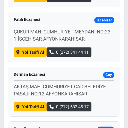
Fatıh Eczanesi
İscehisar
ÇUKUR MAH. CUMHURİYET MEYDANI NO:23
1 İSCEHİSAR-AFYONKARAHİSAR
Yol Tarifi Al
0 (272) 341 44 11
Derman Eczanesi
Çay
AKTAŞ MAH. CUMHURIYET CAD.BELEDİYE
PASAJI NO:12 AFYONKARAHISAR
Yol Tarifi Al
0 (272) 632 45 17