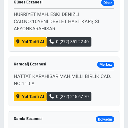
Günes Eczanesi
Dinar
HÜRRİYET MAH. ESKİ DENİZLİ
CAD.NO:10YENİ DEVLET HAST KARŞISI
AFYONKARAHISAR
Yol Tarifi Al
0 (272) 351 22 40
Karadağ Eczanesi
Merkez
HATTAT KARAHİSAR MAH.MİLLİ BİRLİK CAD.
NO:110 A
Yol Tarifi Al
0 (272) 215 67 70
Damla Eczanesi
Bolvadin