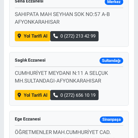
Sena Eczanesi
Merkez
SAHIPATA MAH SEYHAN SOK NO:57 A-B
AFYONKARAHISAR
Yol Tarifi Al
0 (272) 213 42 99
Saglık Eczanesi
Sultandağı
CUMHURİYET MEYDANI N:11 A SELÇUK
MH.SULTANDAGI-AFYONKARAHISAR
Yol Tarifi Al
0 (272) 656 10 19
Ege Eczanesi
Sinanpaşa
ÖĞRETMENLER MAH.CUMHURİYET CAD.