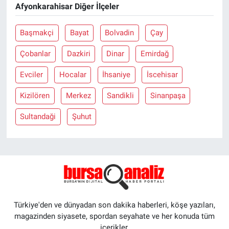
Afyonkarahisar Diğer İlçeler
Başmakçi
Bayat
Bolvadin
Çay
Çobanlar
Dazkiri
Dinar
Emirdağ
Evciler
Hocalar
İhsaniye
İscehisar
Kizilören
Merkez
Sandikli
Sinanpaşa
Sultandaği
Şuhut
Türkiye'den ve dünyadan son dakika haberleri, köşe yazıları,
magazinden siyasete, spordan seyahate ve her konuda tüm
içerikler.