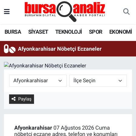
BURSA
Nöbetçi Eczaneler
BURSA
SİYASET
TEKNOLOJİ
SPOR
EKONOMİ
SİYASET
Hava Durumu
Afyonkarahisar Nöbetçi Eczaneler
TEKNOLOJİ
Trafik Durumu
SPOR
Süper Lig Puan Durumu ve Fikstür
EKONOMİ
Tüm Manşetler
Paylaş
SAĞLIK
Son Dakika Haberleri
ASTROLOJİ
Haber Arşivi
Afyonkarahisar
07 Ağustos 2026 Cuma
BLOG
nöbetçi eczane adres, telefon ve konumları