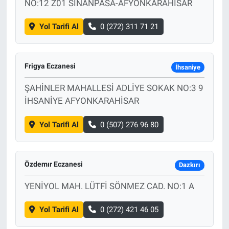
NO:12 Z01 SINANPASA-AFYONKARAHISAR
Yol Tarifi Al
0 (272) 311 71 21
Frigya Eczanesi
İhsaniye
ŞAHİNLER MAHALLESİ ADLİYE SOKAK NO:3 9
İHSANİYE AFYONKARAHİSAR
Yol Tarifi Al
0 (507) 276 96 80
Özdemır Eczanesi
Dazkırı
YENİYOL MAH. LÜTFİ SÖNMEZ CAD. NO:1 A
Yol Tarifi Al
0 (272) 421 46 05