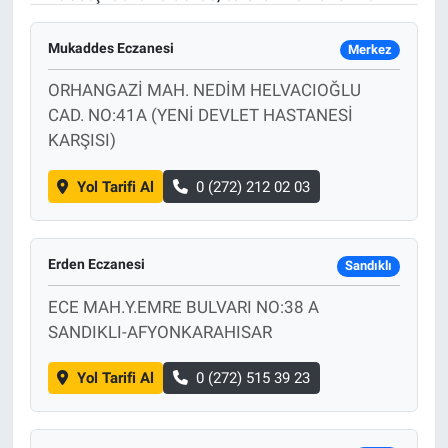
Mukaddes Eczanesi
Merkez
ORHANGAZİ MAH. NEDİM HELVACIOĞLU
CAD. NO:41A (YENİ DEVLET HASTANESİ
KARŞISI)
Yol Tarifi Al
0 (272) 212 02 03
Erden Eczanesi
Sandıklı
ECE MAH.Y.EMRE BULVARI NO:38 A
SANDIKLI-AFYONKARAHISAR
Yol Tarifi Al
0 (272) 515 39 23