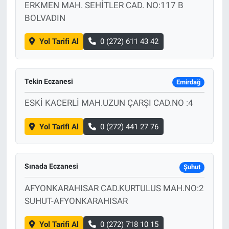
ERKMEN MAH. SEHİTLER CAD. NO:117 B
BOLVADIN
Yol Tarifi Al
0 (272) 611 43 42
Tekin Eczanesi
Emirdağ
ESKİ KACERLİ MAH.UZUN ÇARŞI CAD.NO :4
Yol Tarifi Al
0 (272) 441 27 76
Sınada Eczanesi
Şuhut
AFYONKARAHISAR CAD.KURTULUS MAH.NO:2
SUHUT-AFYONKARAHISAR
Yol Tarifi Al
0 (272) 718 10 15