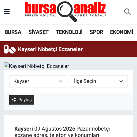
BURSA
Nöbetçi Eczaneler
BURSA
SİYASET
TEKNOLOJİ
SPOR
EKONOMİ
SİYASET
Hava Durumu
Kayseri Nöbetçi Eczaneler
TEKNOLOJİ
Trafik Durumu
SPOR
Süper Lig Puan Durumu ve Fikstür
EKONOMİ
Tüm Manşetler
Paylaş
SAĞLIK
Son Dakika Haberleri
ASTROLOJİ
Haber Arşivi
Kayseri
09 Ağustos 2026 Pazar nöbetçi
BLOG
eczane adres, telefon ve konumları