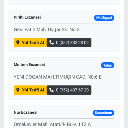
Pırıltı Eczanesi
Melikgazi
Gesi Fatih Mah. Uygar Sk. No:3
Yol Tarifi Al
0 (352) 332 28 02
Meltem Eczanesi
Talas
YENI DOGAN MAH.TIMUÇIN CAD. N0:6 E
Yol Tarifi Al
0 (352) 437 67 20
Nur Eczanesi
Kocasinan
Örnekevler Mah. Atatürk Bulv. 112 A