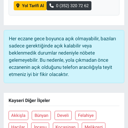
Yol Tarifi Al
0 (352) 320 72 62
Her eczane gece boyunca açık olmayabilir, bazıları
sadece gerektiğinde açık kalabilir veya
beklenmedik durumlar nedeniyle nöbete
gelemeyebilir. Bu nedenle, yola çıkmadan önce
eczanenin açık olduğunu telefon aracılığıyla teyit
etmeniz iyi bir fikir olacaktır.
Kayseri Diğer İlçeler
Akkişla
Bünyan
Develi
Felahiye
Hacilar
İncesu
Kocasinan
Melikgazi