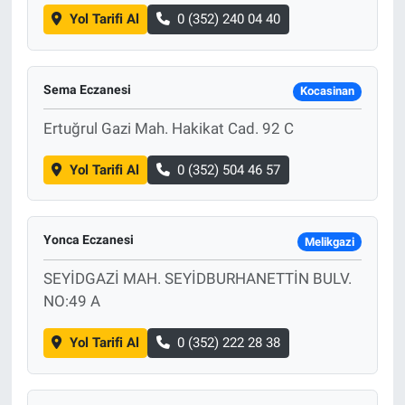
Yol Tarifi Al
0 (352) 240 04 40
Sema Eczanesi
Kocasinan
Ertuğrul Gazi Mah. Hakikat Cad. 92 C
Yol Tarifi Al
0 (352) 504 46 57
Yonca Eczanesi
Melikgazi
SEYİDGAZİ MAH. SEYİDBURHANETTİN BULV.
NO:49 A
Yol Tarifi Al
0 (352) 222 28 38