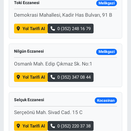
Toki Eczanesi
Melikgazi
Demokrasi Mahallesi, Kadir Has Bulvarı, 91 B
Yol Tarifi Al
0 (352) 248 16 79
Nilgün Eczanesi
Melikgazi
Osmanlı Mah. Edip Çıkmaz Sk. No:1
Yol Tarifi Al
0 (352) 347 08 44
Selçuk Eczanesi
Kocasinan
Serçeönü Mah. Sivad Cad. 15 C
Yol Tarifi Al
0 (352) 220 37 38