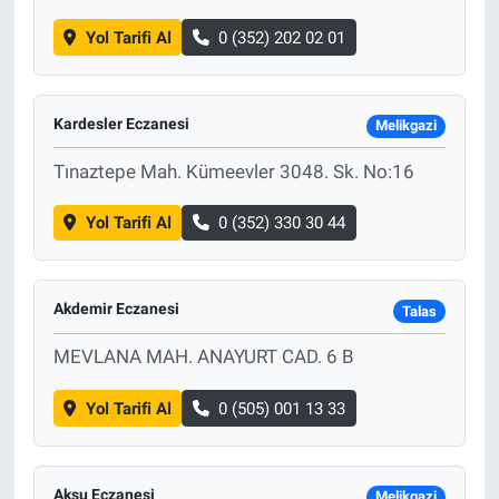
Yol Tarifi Al
0 (352) 202 02 01
Kardesler Eczanesi
Melikgazi
Tınaztepe Mah. Kümeevler 3048. Sk. No:16
Yol Tarifi Al
0 (352) 330 30 44
Akdemir Eczanesi
Talas
MEVLANA MAH. ANAYURT CAD. 6 B
Yol Tarifi Al
0 (505) 001 13 33
Aksu Eczanesi
Melikgazi