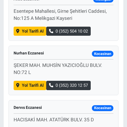
Esentepe Mahallesi, Girne Şehitleri Caddesi,
No:125 A Melikgazi Kayseri
Yol Tarifi Al
0 (352) 504 10 02
Nurhan Eczanesi
Kocasinan
ŞEKER MAH. MUHSİN YAZICIOĞLU BULV.
NO:72 L
Yol Tarifi Al
0 (352) 320 12 57
Dervıs Eczanesi
Kocasinan
HACISAKİ MAH. ATATÜRK BULV. 35 D