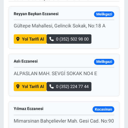
Reyyan Baykan Eczanesi
Melikgazi
Gültepe Mahallesi, Gelincik Sokak, No:18 A
Yol Tarifi Al
0 (352) 502 98 00
Aslı Eczanesi
Melikgazi
ALPASLAN MAH. SEVGİ SOKAK NO4 E
Yol Tarifi Al
0 (352) 224 77 44
Yılmaz Eczanesi
Kocasinan
Mimarsinan Bahçelievler Mah. Gesi Cad. No:90