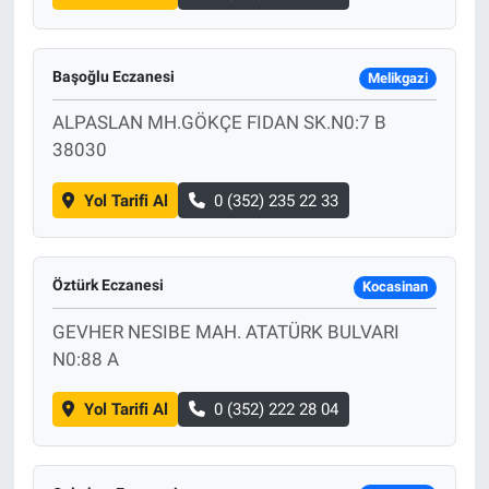
Başoğlu Eczanesi
Melikgazi
ALPASLAN MH.GÖKÇE FIDAN SK.N0:7 B
38030
Yol Tarifi Al
0 (352) 235 22 33
Öztürk Eczanesi
Kocasinan
GEVHER NESIBE MAH. ATATÜRK BULVARI
N0:88 A
Yol Tarifi Al
0 (352) 222 28 04