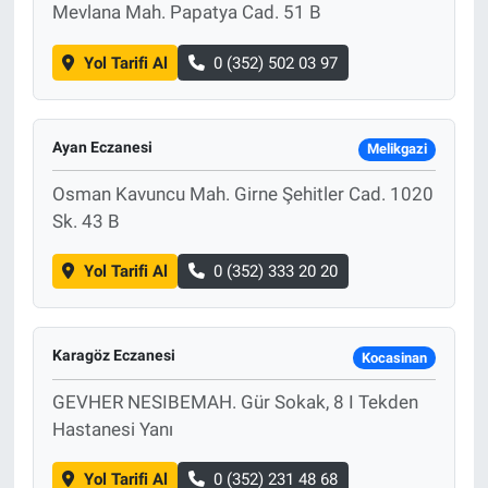
Mevlana Mah. Papatya Cad. 51 B
Yol Tarifi Al
0 (352) 502 03 97
Ayan Eczanesi
Melikgazi
Osman Kavuncu Mah. Girne Şehitler Cad. 1020
Sk. 43 B
Yol Tarifi Al
0 (352) 333 20 20
Karagöz Eczanesi
Kocasinan
GEVHER NESIBEMAH. Gür Sokak, 8 I Tekden
Hastanesi Yanı
Yol Tarifi Al
0 (352) 231 48 68