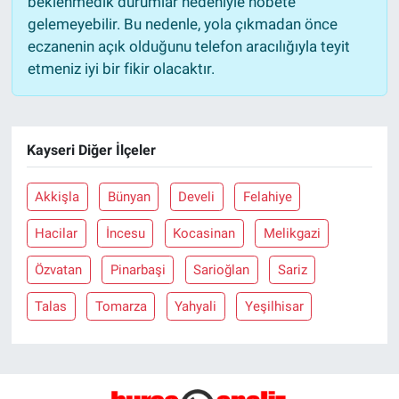
beklenmedik durumlar nedeniyle nöbete
gelemeyebilir. Bu nedenle, yola çıkmadan önce
eczanenin açık olduğunu telefon aracılığıyla teyit
etmeniz iyi bir fikir olacaktır.
Kayseri Diğer İlçeler
Akkişla
Bünyan
Develi
Felahiye
Hacilar
İncesu
Kocasinan
Melikgazi
Özvatan
Pinarbaşi
Sarioğlan
Sariz
Talas
Tomarza
Yahyali
Yeşilhisar