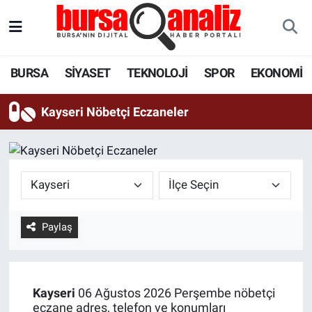
BURSA
Nöbetçi Eczaneler
BURSA
SİYASET
TEKNOLOJİ
SPOR
EKONOMİ
SİYASET
Hava Durumu
Kayseri Nöbetçi Eczaneler
TEKNOLOJİ
Trafik Durumu
SPOR
Süper Lig Puan Durumu ve Fikstür
EKONOMİ
Tüm Manşetler
Paylaş
SAĞLIK
Son Dakika Haberleri
ASTROLOJİ
Haber Arşivi
Kayseri
06 Ağustos 2026 Perşembe nöbetçi
BLOG
eczane adres, telefon ve konumları