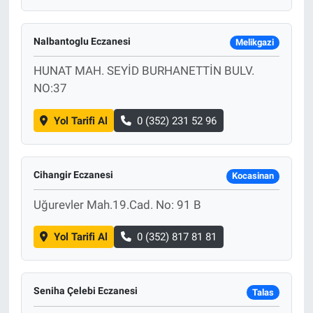
Nalbantoglu Eczanesi
Melikgazi
HUNAT MAH. SEYİD BURHANETTİN BULV.
NO:37
Yol Tarifi Al
0 (352) 231 52 96
Cihangir Eczanesi
Kocasinan
Uğurevler Mah.19.Cad. No: 91 B
Yol Tarifi Al
0 (352) 817 81 81
Seniha Çelebi Eczanesi
Talas