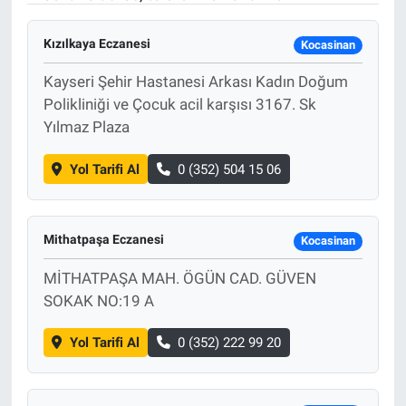
Kızılkaya Eczanesi
Kocasinan
Kayseri Şehir Hastanesi Arkası Kadın Doğum
Polikliniği ve Çocuk acil karşısı 3167. Sk
Yılmaz Plaza
Yol Tarifi Al
0 (352) 504 15 06
Mithatpaşa Eczanesi
Kocasinan
MİTHATPAŞA MAH. ÖGÜN CAD. GÜVEN
SOKAK NO:19 A
Yol Tarifi Al
0 (352) 222 99 20