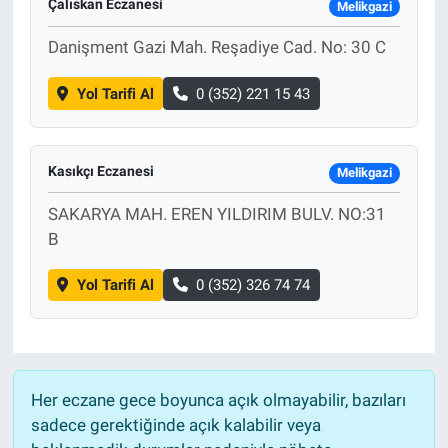
Çalıskan Eczanesi
Melikgazi
Danişment Gazi Mah. Reşadiye Cad. No: 30 C
Yol Tarifi Al
0 (352) 221 15 43
Kasıkçı Eczanesi
Melikgazi
SAKARYA MAH. EREN YILDIRIM BULV. NO:31
B
Yol Tarifi Al
0 (352) 326 74 74
Her eczane gece boyunca açık olmayabilir, bazıları
sadece gerektiğinde açık kalabilir veya