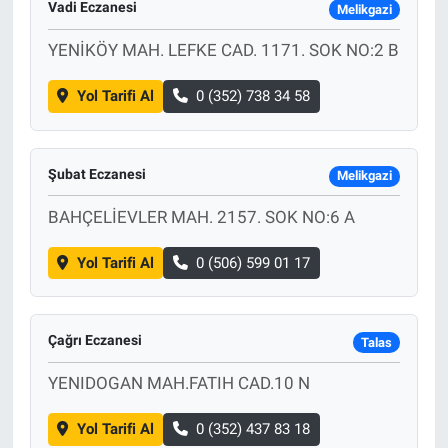
Vadi Eczanesi
Melikgazi
YENİKÖY MAH. LEFKE CAD. 1171. SOK NO:2 B
Yol Tarifi Al
0 (352) 738 34 58
Şubat Eczanesi
Melikgazi
BAHÇELİEVLER MAH. 2157. SOK NO:6 A
Yol Tarifi Al
0 (506) 599 01 17
Çağrı Eczanesi
Talas
YENIDOGAN MAH.FATIH CAD.10 N
Yol Tarifi Al
0 (352) 437 83 18