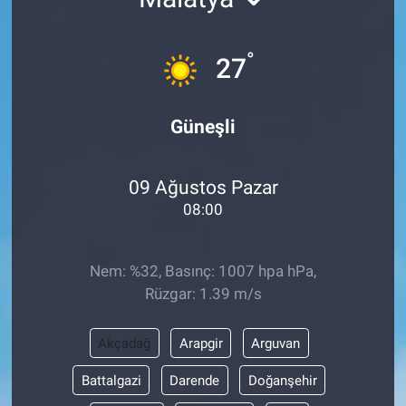
°
27
Güneşli
09 Ağustos Pazar
08:00
Nem: %32, Basınç: 1007 hpa hPa,
Rüzgar: 1.39 m/s
Akçadağ
Arapgir
Arguvan
Battalgazi
Darende
Doğanşehir