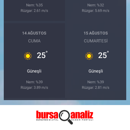
Nem: %35
Nem: %32
Rüzgar: 2.61 m/s
Rüzgar: 5.69 m/s
14 AĞUSTOS
15 AĞUSTOS
CUMA
CUMARTESI
°
°
25
25
Güneşli
Güneşli
Nem: %39
Nem: %39
Rüzgar: 3.89 m/s
Rüzgar: 2.81 m/s