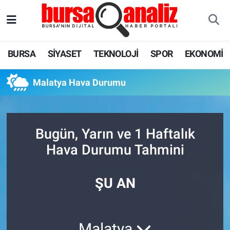
BURSA
Nöbetçi Eczaneler
BURSA
SİYASET
TEKNOLOJİ
SPOR
EKONOMİ
SİYASET
Hava Durumu
Malatya Hava Durumu
TEKNOLOJİ
Trafik Durumu
SPOR
Süper Lig Puan Durumu ve Fikstür
Bugün, Yarın ve 1 Haftalık
EKONOMİ
Tüm Manşetler
Hava Durumu Tahmini
SAĞLIK
Son Dakika Haberleri
ŞU AN
ASTROLOJİ
Haber Arşivi
BLOG
Malatya