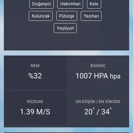
Doğanyol
Hekimhan
Kale
Kuluncak
Pütürge
Yazıhan
Yeşilyurt
NEM
BASINÇ
%32
1007 HPA
hpa
RÜZGAR
EN DÜŞÜK / EN YÜKSEK
°
°
1.39 M/S
20
/ 34