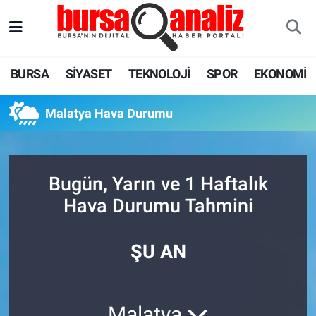
BURSA
Nöbetçi Eczaneler
BURSA
SİYASET
TEKNOLOJİ
SPOR
EKONOMİ
SİYASET
Hava Durumu
Malatya Hava Durumu
TEKNOLOJİ
Trafik Durumu
SPOR
Süper Lig Puan Durumu ve Fikstür
Bugün, Yarın ve 1 Haftalık
EKONOMİ
Tüm Manşetler
Hava Durumu Tahmini
SAĞLIK
Son Dakika Haberleri
ŞU AN
ASTROLOJİ
Haber Arşivi
BLOG
Malatya