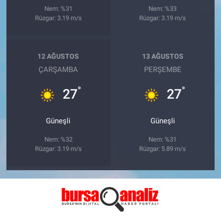
Nem: %31
Nem: %33
Rüzgar: 3.19 m/s
Rüzgar: 3.19 m/s
12 AĞUSTOS
13 AĞUSTOS
ÇARŞAMBA
PERŞEMBE
°
°
27
27
Güneşli
Güneşli
Nem: %32
Nem: %31
Rüzgar: 3.19 m/s
Rüzgar: 5.89 m/s