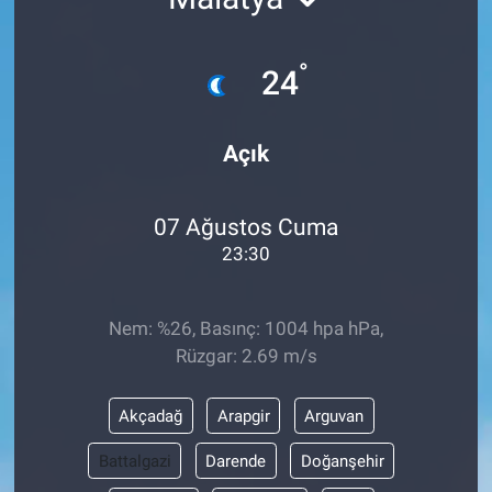
°
24
Açık
07 Ağustos Cuma
23:30
Nem: %26, Basınç: 1004 hpa hPa,
Rüzgar: 2.69 m/s
Akçadağ
Arapgir
Arguvan
Battalgazi
Darende
Doğanşehir