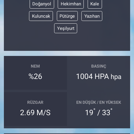
Doğanyol
Hekimhan
Kale
Kuluncak
Pütürge
Yazıhan
Yeşilyurt
NEM
BASINÇ
%26
1004 HPA
hpa
RÜZGAR
EN DÜŞÜK / EN YÜKSEK
°
°
2.69 M/S
19
/ 33