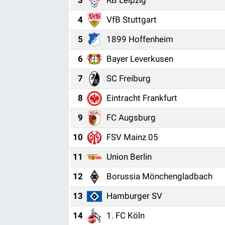
3
RB Leipzig
4
VfB Stuttgart
5
1899 Hoffenheim
6
Bayer Leverkusen
7
SC Freiburg
8
Eintracht Frankfurt
9
FC Augsburg
10
FSV Mainz 05
11
Union Berlin
12
Borussia Mönchengladbach
13
Hamburger SV
14
1. FC Köln