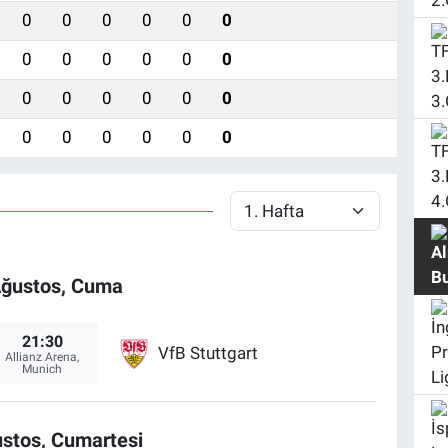
0
0
0
0
0
0
0
0
0
0
0
0
0
0
0
0
0
0
0
0
0
0
0
0
Ağustos, Cuma
21:30
VfB Stuttgart
Allianz Arena,
Munich
stos, Cumartesi