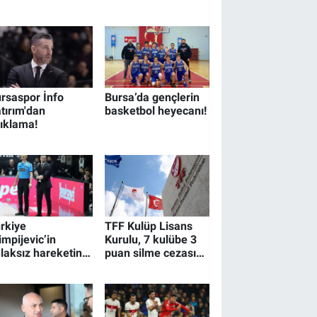
açıklandı! Türk
futbol tarihine
geçti...
rsaspor İnfo
Bursa’da gençlerin
tırım'dan
basketbol heyecanı!
ıklama!
rkiye
TFF Kulüp Lisans
impijevic’in
Kurulu, 7 kulübe 3
laksız hareketini
puan silme cezası
nuşuyor!
verdi!