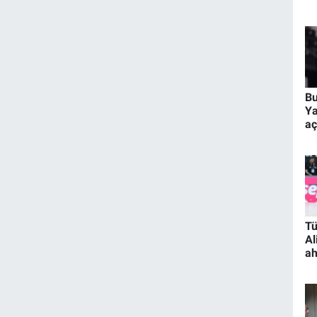
Bu
Ya
aç
Tü
Al
ah
ko