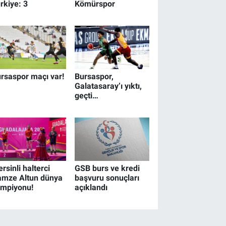
rkiye: 3
Kömürspor
rsaspor maçı var!
Bursaspor,
Galatasaray’ı yıktı,
geçti…
rsinli halterci
GSB burs ve kredi
mze Altun dünya
başvuru sonuçları
ampiyonu!
açıklandı