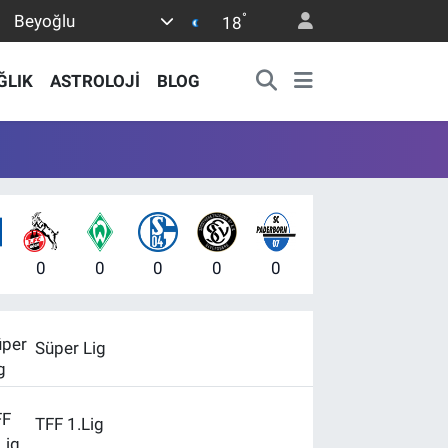
°
Beyoğlu
18
ĞLIK
ASTROLOJİ
BLOG
0
0
0
0
0
Süper Lig
TFF 1.Lig