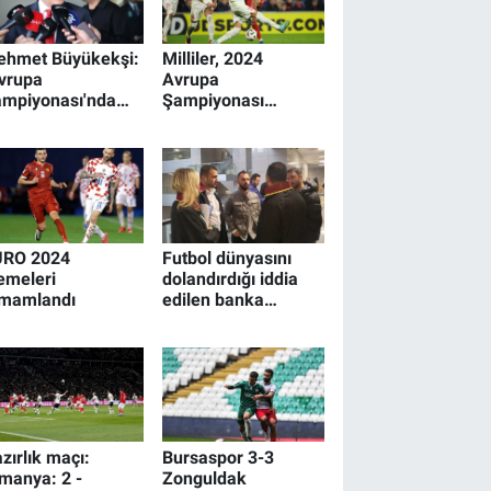
ehmet Büyükekşi:
Milliler, 2024
vrupa
Avrupa
mpiyonası'nda
Şampiyonası
dece gruptan
Elemeleri'ni lider
kmak değil, daha
tamamladı
yük başarılar
defliyoruz"
URO 2024
Futbol dünyasını
emeleri
dolandırdığı iddia
amamlandı
edilen banka
müdürü hakim
karşısında!
zırlık maçı:
Bursaspor 3-3
manya: 2 -
Zonguldak