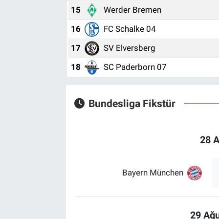
15
Werder Bremen
16
FC Schalke 04
17
SV Elversberg
18
SC Paderborn 07
Bundesliga Fikstür
28 
Bayern München
29 Ağu