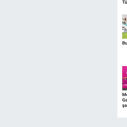
Tü
Bu
Me
Ga
ş