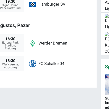
19:30
Hamburger SV
Signal Iduna
Park, Dortmund
ğustos, Pazar
16:30
Werder Bremen
Europa-Park
Stadion,
Freiburg
18:30
FC Schalke 04
WWK Arena,
S
Augsburg
Sü
ku
ed