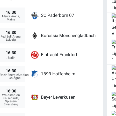
16:30
SC Paderborn 07
Mewa Arena,
Mainz
16:30
Borussia Mönchengladbach
Red Bull Arena,
Leipzig
16:30
Eintracht Frankfurt
, Berlin
16:30
1899 Hoffenheim
RheinEnergieStadion,
Cologne
16:30
Waldstadion
Bayer Leverkusen
Kaiserlinde,
Spiesen-
Elversberg