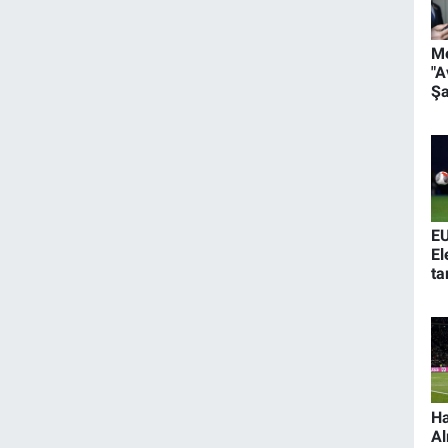
M
"A
Şa
sa
çı
bü
he
E
El
t
Ha
Al