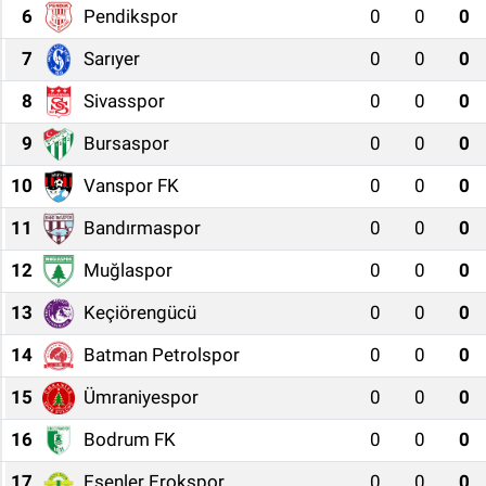
6
Pendikspor
0
0
0
7
Sarıyer
0
0
0
8
Sivasspor
0
0
0
9
Bursaspor
0
0
0
10
Vanspor FK
0
0
0
11
Bandırmaspor
0
0
0
12
Muğlaspor
0
0
0
13
Keçiörengücü
0
0
0
14
Batman Petrolspor
0
0
0
15
Ümraniyespor
0
0
0
16
Bodrum FK
0
0
0
17
Esenler Erokspor
0
0
0