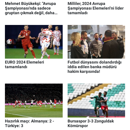
Mehmet Büyükekşi: "Avrupa
Milliler, 2024 Avrupa
Şampiyonası'nda sadece
Şampiyonası Elemeleri'ni lider
gruptan çıkmak değil, daha
tamamladı
büyük başarılar hedefliyoruz"
EURO 2024 Elemeleri
Futbol dünyasını dolandırdığı
tamamlandı
iddia edilen banka müdürü
hakim karşısında!
Hazırlık maçı: Almanya: 2 -
Bursaspor 3-3 Zonguldak
Türkiye: 3
Kömürspor