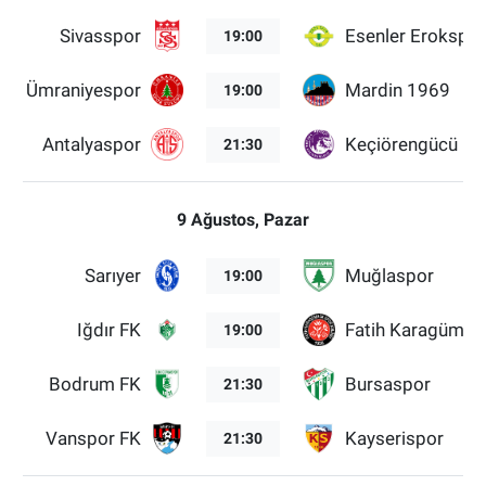
Sivasspor
Esenler Erokspor
19:00
Ümraniyespor
Mardin 1969
19:00
Antalyaspor
Keçiörengücü
21:30
9 Ağustos, Pazar
Sarıyer
Muğlaspor
19:00
Iğdır FK
Fatih Karagümrü
19:00
Bodrum FK
Bursaspor
21:30
Vanspor FK
Kayserispor
21:30