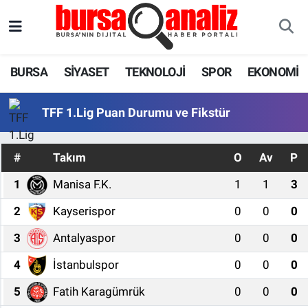
BURSA
Nöbetçi Eczaneler
BURSA
SİYASET
TEKNOLOJİ
SPOR
EKONOMİ
SİYASET
Hava Durumu
TFF 1.Lig Puan Durumu ve Fikstür
TEKNOLOJİ
Trafik Durumu
#
Takım
O
Av
P
SPOR
Süper Lig Puan Durumu ve Fikstür
1
Manisa F.K.
1
1
3
EKONOMİ
Tüm Manşetler
2
Kayserispor
0
0
0
SAĞLIK
Son Dakika Haberleri
3
Antalyaspor
0
0
0
ASTROLOJİ
Haber Arşivi
4
İstanbulspor
0
0
0
5
Fatih Karagümrük
0
0
0
BLOG