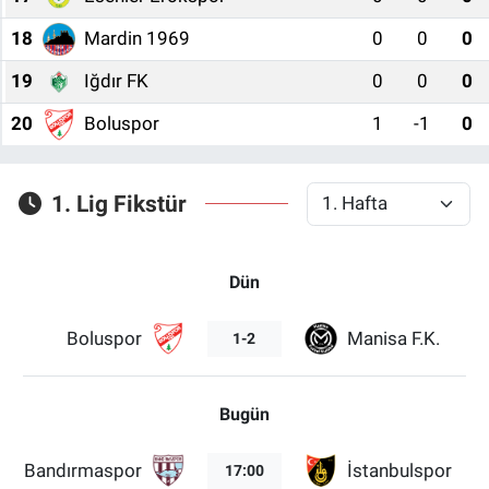
18
Mardin 1969
0
0
0
19
Iğdır FK
0
0
0
20
Boluspor
1
-1
0
1. Lig Fikstür
Dün
Boluspor
Manisa F.K.
1-2
Bugün
Bandırmaspor
İstanbulspor
17:00