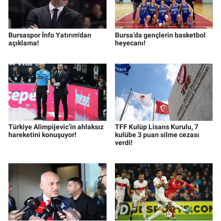
Bursaspor İnfo Yatırım'dan
Bursa’da gençlerin basketbol
açıklama!
heyecanı!
Türkiye Alimpijevic’in ahlaksız
TFF Kulüp Lisans Kurulu, 7
hareketini konuşuyor!
kulübe 3 puan silme cezası
verdi!