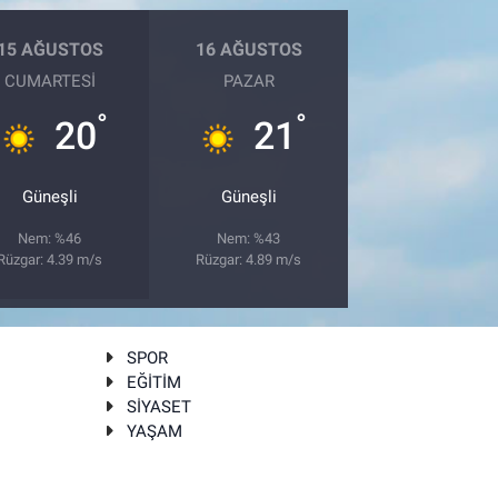
15 AĞUSTOS
16 AĞUSTOS
CUMARTESI
PAZAR
°
°
20
21
Güneşli
Güneşli
Nem: %46
Nem: %43
Rüzgar: 4.39 m/s
Rüzgar: 4.89 m/s
SPOR
EĞİTİM
SİYASET
YAŞAM