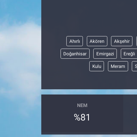
Ahırlı
Akören
Akşehir
Doğanhisar
Emirgazi
Ereğli
Kulu
Meram
NEM
%81