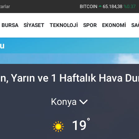
arlar
BITCOIN
65.184,38
%0.37
DOLAR
47,7239
%0.01
BURSA
SİYASET
TEKNOLOJİ
SPOR
EKONOMİ
SA
EURO
55,1823
%-0.06
STERLİN
64,4329
%-0.02
mu
GRAM ALTIN
6664.02
%0.05
BİST100
13.779
%-14
n, Yarın ve 1 Haftalık Hava D
Konya
°
19