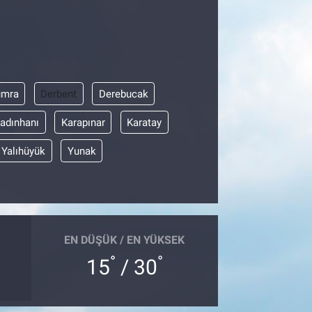
umra
Derbent
Derebucak
adınhanı
Karapınar
Karatay
Yalıhüyük
Yunak
EN DÜŞÜK / EN YÜKSEK
°
°
15
/ 30