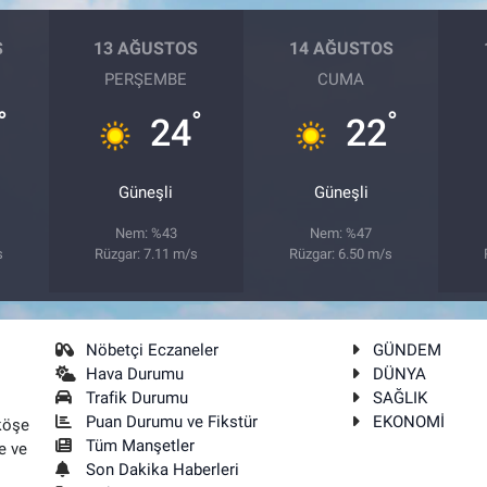
S
13 AĞUSTOS
14 AĞUSTOS
PERŞEMBE
CUMA
°
°
°
24
22
Güneşli
Güneşli
Nem: %43
Nem: %47
s
Rüzgar: 7.11 m/s
Rüzgar: 6.50 m/s
Nöbetçi Eczaneler
GÜNDEM
Hava Durumu
DÜNYA
Trafik Durumu
SAĞLIK
Puan Durumu ve Fikstür
EKONOMİ
köşe
Tüm Manşetler
e ve
Son Dakika Haberleri