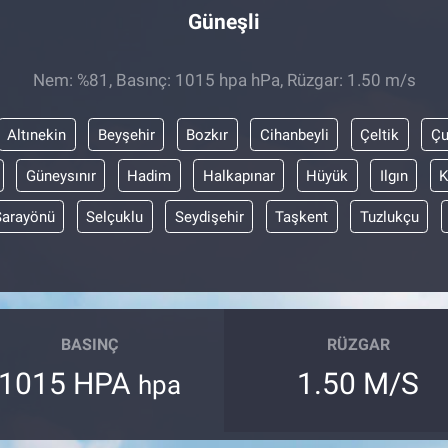
Güneşli
Nem: %81, Basınç: 1015 hpa hPa, Rüzgar: 1.50 m/s
Altınekin
Beyşehir
Bozkır
Cihanbeyli
Çeltik
Ç
Güneysınır
Hadim
Halkapınar
Hüyük
Ilgın
K
Sarayönü
Selçuklu
Seydişehir
Taşkent
Tuzlukçu
BASINÇ
RÜZGAR
1015 HPA
1.50 M/S
hpa