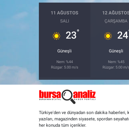
11 AĞUSTOS
12 AĞUSTO
SALI
ÇARŞAMBA
°
23
24
Güneşli
Güneşli
Nem: %44
Nem: %45
Rüzgar: 5.00 m/s
Rüzgar: 5.00 m/
Türkiye'den ve dünyadan son dakika haberleri, 
yazıları, magazinden siyasete, spordan seyahat
her konuda tüm içerikler.