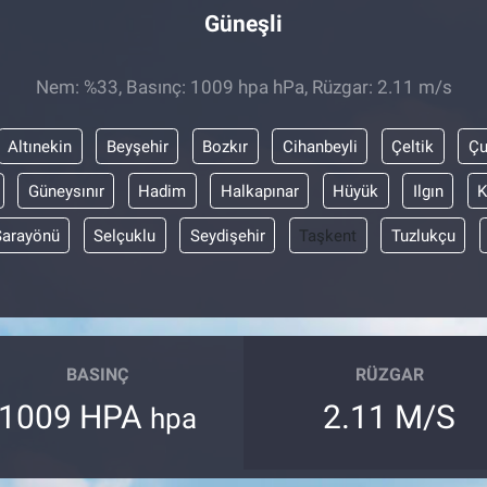
Güneşli
Nem: %33, Basınç: 1009 hpa hPa, Rüzgar: 2.11 m/s
Altınekin
Beyşehir
Bozkır
Cihanbeyli
Çeltik
Ç
Güneysınır
Hadim
Halkapınar
Hüyük
Ilgın
K
Sarayönü
Selçuklu
Seydişehir
Taşkent
Tuzlukçu
BASINÇ
RÜZGAR
1009 HPA
2.11 M/S
hpa