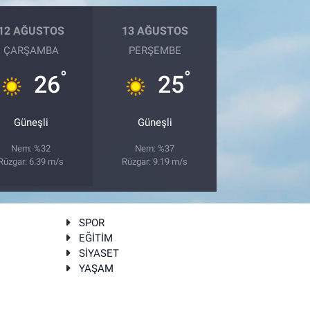
12 AĞUSTOS
13 AĞUSTOS
ÇARŞAMBA
PERŞEMBE
°
°
26
25
Güneşli
Güneşli
Nem: %32
Nem: %37
Rüzgar: 6.39 m/s
Rüzgar: 9.19 m/s
SPOR
EĞİTİM
SİYASET
YAŞAM