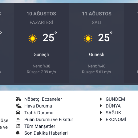
S
10 AĞUSTOS
11 AĞUSTOS
PAZARTESI
SALI
°
°
°
25
25
Güneşli
Güneşli
Nem: %38
Nem: %40
s
Rüzgar: 7.39 m/s
Rüzgar: 5.61 m/s
Nöbetçi Eczaneler
GÜNDEM
Hava Durumu
DÜNYA
Trafik Durumu
SAĞLIK
Puan Durumu ve Fikstür
EKONOMİ
köşe
Tüm Manşetler
e ve
Son Dakika Haberleri