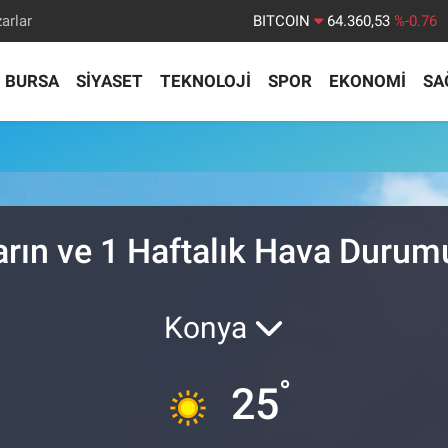
arlar
BITCOIN
64.360,53
%-0.76
DOLAR
47,7069
%0.17
BURSA
SİYASET
TEKNOLOJİ
SPOR
EKONOMİ
SA
EURO
55,0265
%0.01
STERLİN
64,1897
%0.02
GRAM ALTIN
6574.81
%1.44
BİST100
13.887
%64
arın ve 1 Haftalık Hava Durum
Konya
°
25