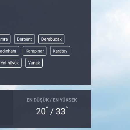
umra
Derbent
Derebucak
adınhanı
Karapınar
Karatay
Yalıhüyük
Yunak
EN DÜŞÜK / EN YÜKSEK
°
°
20
/ 33