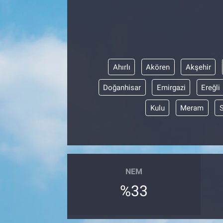
Ahırlı
Akören
Akşehir
Doğanhisar
Emirgazi
Ereğli
Kulu
Meram
NEM
%33