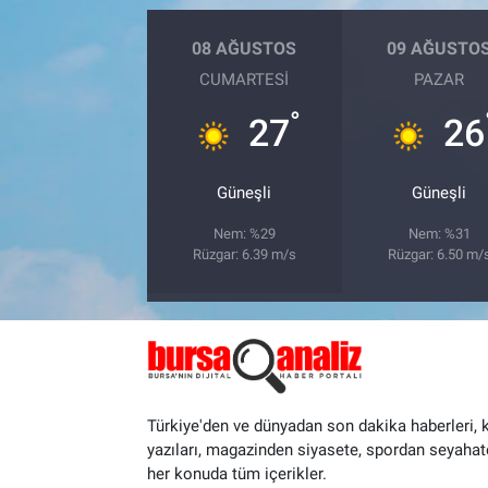
08 AĞUSTOS
09 AĞUSTO
CUMARTESI
PAZAR
°
27
26
Güneşli
Güneşli
Nem: %29
Nem: %31
Rüzgar: 6.39 m/s
Rüzgar: 6.50 m/
Türkiye'den ve dünyadan son dakika haberleri, 
yazıları, magazinden siyasete, spordan seyahat
her konuda tüm içerikler.