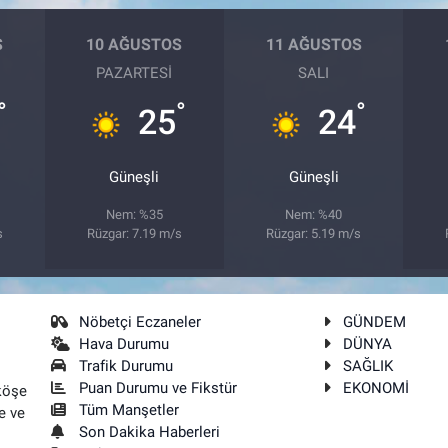
S
10 AĞUSTOS
11 AĞUSTOS
PAZARTESI
SALI
°
°
°
25
24
Güneşli
Güneşli
Nem: %35
Nem: %40
s
Rüzgar: 7.19 m/s
Rüzgar: 5.19 m/s
Nöbetçi Eczaneler
GÜNDEM
Hava Durumu
DÜNYA
Trafik Durumu
SAĞLIK
Puan Durumu ve Fikstür
EKONOMİ
köşe
Tüm Manşetler
e ve
Son Dakika Haberleri