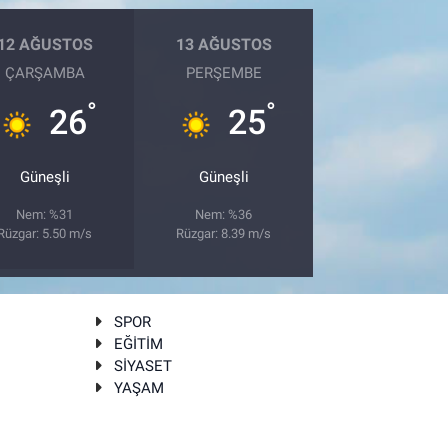
12 AĞUSTOS
13 AĞUSTOS
ÇARŞAMBA
PERŞEMBE
°
°
26
25
Güneşli
Güneşli
Nem: %31
Nem: %36
Rüzgar: 5.50 m/s
Rüzgar: 8.39 m/s
SPOR
EĞİTİM
SİYASET
YAŞAM