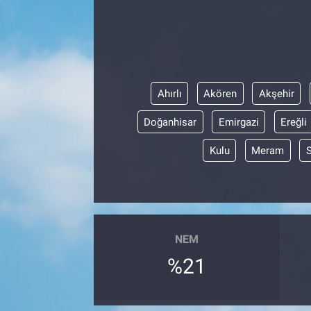
Ahırlı
Akören
Akşehir
Doğanhisar
Emirgazi
Ereğli
Kulu
Meram
NEM
%21