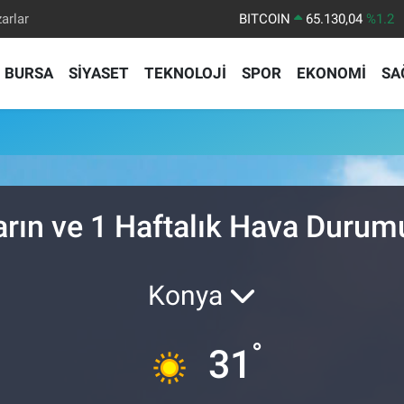
arlar
BITCOIN
65.130,04
%1.2
DOLAR
47,7106
%0.17
BURSA
SİYASET
TEKNOLOJİ
SPOR
EKONOMİ
SA
EURO
55,1652
%0.27
STERLİN
64,4046
%0.35
GRAM ALTIN
6648.99
%2.59
BİST100
13.773
%-19
arın ve 1 Haftalık Hava Durum
Konya
°
31