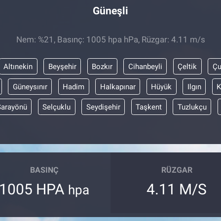
Güneşli
Nem: %21, Basınç: 1005 hpa hPa, Rüzgar: 4.11 m/s
Altınekin
Beyşehir
Bozkır
Cihanbeyli
Çeltik
Ç
Güneysınır
Hadim
Halkapınar
Hüyük
Ilgın
K
Sarayönü
Selçuklu
Seydişehir
Taşkent
Tuzlukçu
BASINÇ
RÜZGAR
1005 HPA
4.11 M/S
hpa