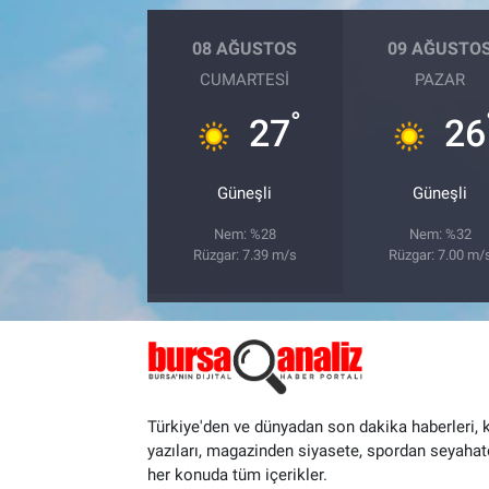
08 AĞUSTOS
09 AĞUSTO
CUMARTESI
PAZAR
°
27
26
Güneşli
Güneşli
Nem: %28
Nem: %32
Rüzgar: 7.39 m/s
Rüzgar: 7.00 m/
Türkiye'den ve dünyadan son dakika haberleri, 
yazıları, magazinden siyasete, spordan seyahat
her konuda tüm içerikler.