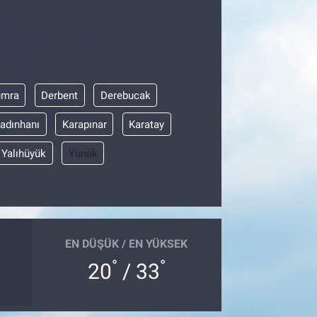
umra
Derbent
Derebucak
adınhanı
Karapınar
Karatay
Yalıhüyük
Yunak
EN DÜŞÜK / EN YÜKSEK
°
°
20
/ 33