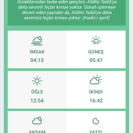
Günahlarından tevbe eden gençten, Allâhü Teâlâ'ya
daha sevimli hiçbir kimse yoktur. Günah işlemeye
devam eden yaşlıdan da, Allâhü Teâlâ'ya daha
sevimsiz hiçbir kimse yoktur. (Hadis-i şerif)
İMSAK
GÜNEŞ
04:13
05:47
ÖĞLE
İKINDI
12:54
16:42
AKŞAM
YATSI