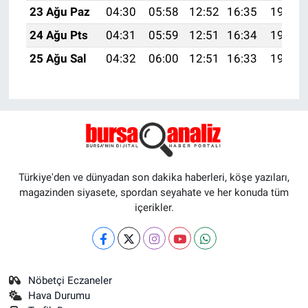
23 Ağu Paz
04:30
05:58
12:52
16:35
19:35
24 Ağu Pts
04:31
05:59
12:51
16:34
19:34
25 Ağu Sal
04:32
06:00
12:51
16:33
19:32
Türkiye'den ve dünyadan son dakika haberleri, köşe yazıları,
magazinden siyasete, spordan seyahate ve her konuda tüm
içerikler.
Nöbetçi Eczaneler
Hava Durumu