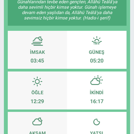
Günahlarından tevbe eden gençten, Allâhü Teâlâ'ya
daha sevimli hiçbir kimse yoktur. Günah işlemeye
devam eden yaşlıdan da, Allâhü Teâlâ'ya daha
sevimsiz hiçbir kimse yoktur. (Hadis-i şerif)
İMSAK
GÜNEŞ
03:45
05:20
ÖĞLE
İKINDI
12:29
16:17
AKŞAM
YATSI