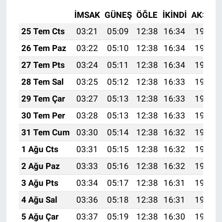
İMSAK
GÜNEŞ
ÖĞLE
İKINDI
AKŞAM
25 Tem Cts
03:21
05:09
12:38
16:34
19:57
26 Tem Paz
03:22
05:10
12:38
16:34
19:56
27 Tem Pts
03:24
05:11
12:38
16:34
19:55
28 Tem Sal
03:25
05:12
12:38
16:33
19:55
29 Tem Çar
03:27
05:13
12:38
16:33
19:54
30 Tem Per
03:28
05:13
12:38
16:33
19:53
31 Tem Cum
03:30
05:14
12:38
16:32
19:51
1 Ağu Cts
03:31
05:15
12:38
16:32
19:50
2 Ağu Paz
03:33
05:16
12:38
16:32
19:49
3 Ağu Pts
03:34
05:17
12:38
16:31
19:48
4 Ağu Sal
03:36
05:18
12:38
16:31
19:47
5 Ağu Çar
03:37
05:19
12:38
16:30
19:46