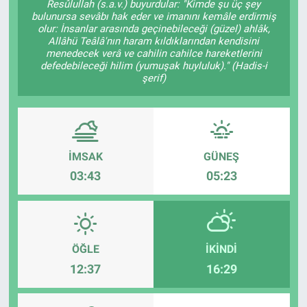
Resûlullah (s.a.v.) buyurdular: "Kimde şu üç şey
bulunursa sevâbı hak eder ve imanını kemâle erdirmiş
olur: İnsanlar arasında geçinebileceği (güzel) ahlâk,
Allâhü Teâlâ'nın haram kıldıklarından kendisini
menedecek verâ ve cahilin cahilce hareketlerini
defedebileceği hilim (yumuşak huyluluk)." (Hadis-i
şerif)
İMSAK
GÜNEŞ
03:43
05:23
ÖĞLE
İKINDI
12:37
16:29