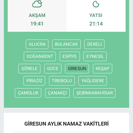
AKŞAM
YATSI
19:41
21:14
ALUCRA
BULANCAK
DERELİ
DOĞANKENT
ESPİYE
EYNESİL
GÖRELE
GÜCE
GİRESUN
KEŞAP
PİRAZİZ
TİREBOLU
YAĞLIDERE
ÇAMOLUK
ÇANAKÇI
ŞEBİNKARAHİSAR
GİRESUN AYLIK NAMAZ VAKITLERI