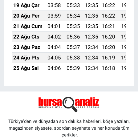
19 Ağu Çar
03:58
05:33
12:35
16:22
19:27
20 Ağu Per
03:59
05:34
12:35
16:22
19:26
21 Ağu Cum
04:01
05:35
12:35
16:21
19:24
22 Ağu Cts
04:02
05:36
12:35
16:20
19:23
23 Ağu Paz
04:04
05:37
12:34
16:20
19:21
24 Ağu Pts
04:05
05:38
12:34
16:19
19:20
25 Ağu Sal
04:06
05:39
12:34
16:18
19:18
Türkiye'den ve dünyadan son dakika haberleri, köşe yazıları,
magazinden siyasete, spordan seyahate ve her konuda tüm
içerikler.