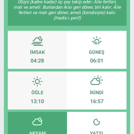
Ölüyü (kabre kadar) üç şey takip eder: Âile fertleri,
malı ve ameli. Bunlardan ikisi geri döner, biri kalır: Âile
fertleri ve malı geri döner, ameli (kendisiyle) kalır.
(Hadis-i şerif)
İMSAK
GÜNEŞ
04:28
06:01
ÖĞLE
İKINDI
13:10
16:57
AKŞAM
YATSI