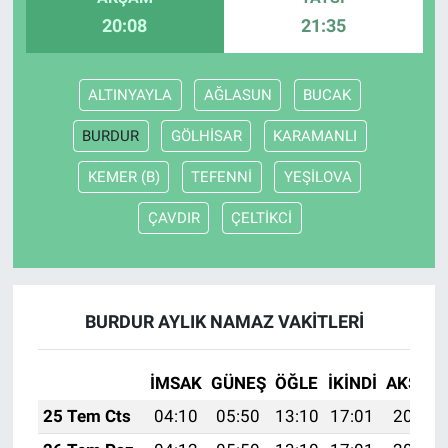
20:08
21:35
ALTINYAYLA
AĞLASUN
BUCAK
BURDUR
GÖLHİSAR
KARAMANLI
KEMER (B)
TEFENNİ
YEŞİLOVA
ÇAVDIR
ÇELTİKCİ
BURDUR AYLIK NAMAZ VAKITLERI
İMSAK
GÜNEŞ
ÖĞLE
İKINDI
AKŞAM
25 Tem Cts
04:10
05:50
13:10
17:01
20:21