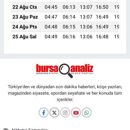
22 Ağu Cts
04:45
06:13
13:07
16:50
19:51
23 Ağu Paz
04:47
06:14
13:07
16:49
19:49
24 Ağu Pts
04:48
06:15
13:06
16:49
19:48
25 Ağu Sal
04:49
06:16
13:06
16:48
19:46
Türkiye'den ve dünyadan son dakika haberleri, köşe yazıları,
magazinden siyasete, spordan seyahate ve her konuda tüm
içerikler.