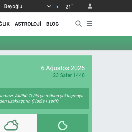
°
Beyoğlu
21
ĞLIK
ASTROLOJİ
BLOG
6 Ağustos 2026
23 Safer 1448
 namazı, Allâhü Teâlâ'ya mânen yaklaşmaya
en uzaklaştırır. (Hadis-i şerif)