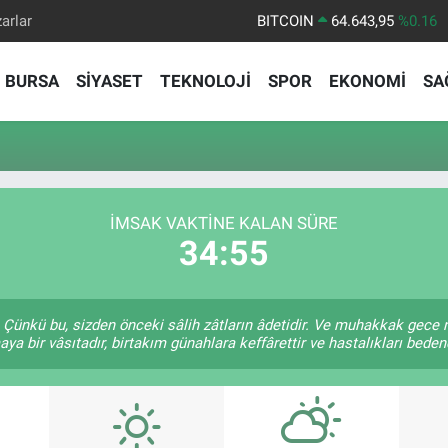
arlar
BITCOIN
64.643,95
%0.16
DOLAR
47,6006
%0.06
BURSA
SİYASET
TEKNOLOJİ
SPOR
EKONOMİ
SA
EURO
55,0250
%0.02
STERLİN
64,2398
%0.2
GRAM ALTIN
6500.87
%0.12
BİST100
13.799
%70
İMSAK VAKTINE KALAN SÜRE
34:54
Çünkü bu, sizden önceki sâlih zâtların âdetidir. Ve muhakkak gece
a bir vâsıtadır, birtakım günahlara keffârettir ve hastalıkları bedend