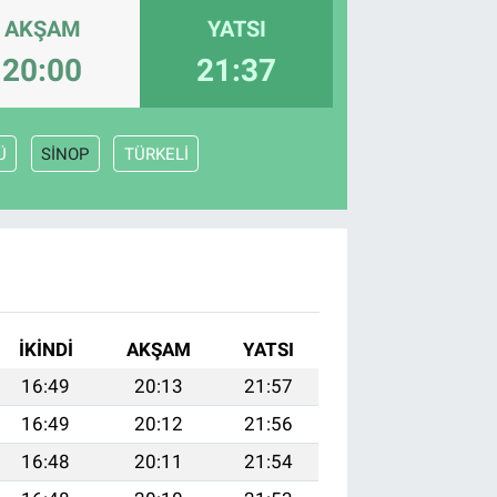
AKŞAM
YATSI
20:00
21:37
Ü
SİNOP
TÜRKELİ
İKINDI
AKŞAM
YATSI
16:49
20:13
21:57
16:49
20:12
21:56
16:48
20:11
21:54