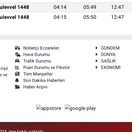
ulevvel 1448
04:14
05:49
12:47
ulevvel 1448
04:15
05:50
12:47
Nöbetçi Eczaneler
GÜNDEM
Hava Durumu
DÜNYA
Trafik Durumu
SAĞLIK
Puan Durumu ve Fikstür
EKONOMİ
köşe
Tüm Manşetler
e ve
Son Dakika Haberleri
Haber Arşivi
4. Her hakkı saklıdır.