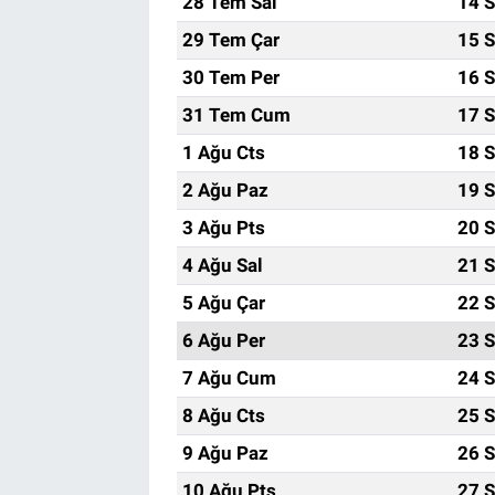
28 Tem Sal
14 S
29 Tem Çar
15 S
30 Tem Per
16 S
31 Tem Cum
17 S
1 Ağu Cts
18 S
2 Ağu Paz
19 S
3 Ağu Pts
20 S
4 Ağu Sal
21 S
5 Ağu Çar
22 S
6 Ağu Per
23 S
7 Ağu Cum
24 S
8 Ağu Cts
25 S
9 Ağu Paz
26 S
10 Ağu Pts
27 S