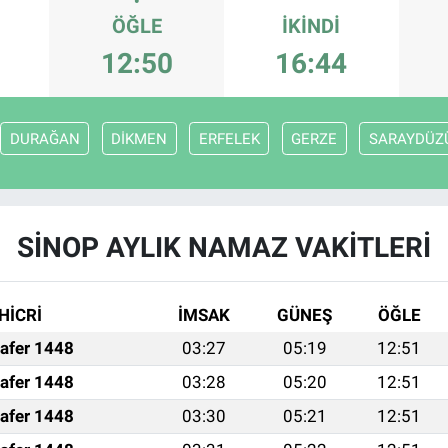
ÖĞLE
İKINDI
12:50
16:44
DURAĞAN
DİKMEN
ERFELEK
GERZE
SARAYDÜZ
SİNOP AYLIK NAMAZ VAKITLERI
HİCRİ
İMSAK
GÜNEŞ
ÖĞLE
afer 1448
03:27
05:19
12:51
afer 1448
03:28
05:20
12:51
afer 1448
03:30
05:21
12:51