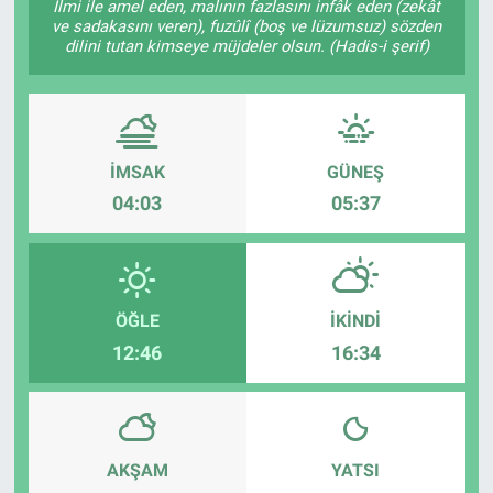
İlmi ile amel eden, malının fazlasını infâk eden (zekât
ve sadakasını veren), fuzûlî (boş ve lüzumsuz) sözden
dilini tutan kimseye müjdeler olsun. (Hadis-i şerif)
İMSAK
GÜNEŞ
04:03
05:37
ÖĞLE
İKINDI
12:46
16:34
AKŞAM
YATSI