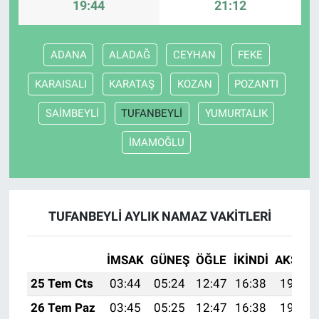
19:44
21:12
ADANA
ALADAĞ
CEYHAN
FEKE
KARAISALI
KARATAŞ
KOZAN
POZANTI
SAİMBEYLİ
TUFANBEYLİ
YUMURTALIK
İMAMOĞLU
TUFANBEYLİ AYLIK NAMAZ VAKITLERI
İMSAK
GÜNEŞ
ÖĞLE
İKINDI
AKŞAM
25 Tem Cts
03:44
05:24
12:47
16:38
19:59
26 Tem Paz
03:45
05:25
12:47
16:38
19:58