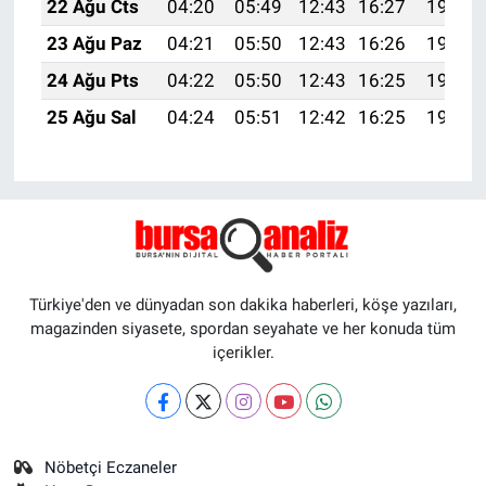
22 Ağu Cts
04:20
05:49
12:43
16:27
19:28
23 Ağu Paz
04:21
05:50
12:43
16:26
19:26
24 Ağu Pts
04:22
05:50
12:43
16:25
19:25
25 Ağu Sal
04:24
05:51
12:42
16:25
19:23
Türkiye'den ve dünyadan son dakika haberleri, köşe yazıları,
magazinden siyasete, spordan seyahate ve her konuda tüm
içerikler.
Nöbetçi Eczaneler