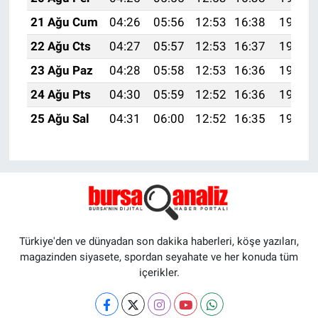
21 Ağu Cum
04:26
05:56
12:53
16:38
19:40
22 Ağu Cts
04:27
05:57
12:53
16:37
19:38
23 Ağu Paz
04:28
05:58
12:53
16:36
19:37
24 Ağu Pts
04:30
05:59
12:52
16:36
19:36
25 Ağu Sal
04:31
06:00
12:52
16:35
19:34
Türkiye'den ve dünyadan son dakika haberleri, köşe yazıları,
magazinden siyasete, spordan seyahate ve her konuda tüm
içerikler.