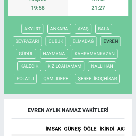
19:58
21:27
AKYURT
ANKARA
AYAŞ
BALA
BEYPAZARI
CUBUK
ELMADAĞ
EVREN
GÜDÜL
HAYMANA
KAHRAMANKAZAN
KALECİK
KIZILCAHAMAM
NALLIHAN
POLATLI
ÇAMLIDERE
ŞEREFLİKOÇHİSAR
EVREN AYLIK NAMAZ VAKITLERI
İMSAK
GÜNEŞ
ÖĞLE
İKINDI
AKŞAM