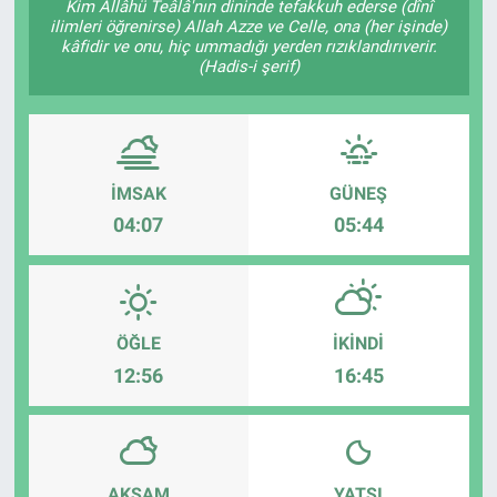
Kim Allâhü Teâlâ'nın dininde tefakkuh ederse (dînî
ilimleri öğrenirse) Allah Azze ve Celle, ona (her işinde)
kâfidir ve onu, hiç ummadığı yerden rızıklandırıverir.
(Hadis-i şerif)
İMSAK
GÜNEŞ
04:07
05:44
ÖĞLE
İKINDI
12:56
16:45
AKŞAM
YATSI