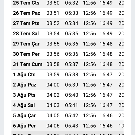
25 Tem Cts
03:50
05:32
12:56
16:49
20:11
26 Tem Paz
03:51
05:33
12:56
16:49
20:10
27 Tem Pts
03:52
05:34
12:56
16:49
20:09
28 Tem Sal
03:54
05:35
12:56
16:49
20:08
29 Tem Çar
03:55
05:36
12:56
16:48
20:07
30 Tem Per
03:56
05:36
12:56
16:48
20:06
31 Tem Cum
03:58
05:37
12:56
16:48
20:05
1 Ağu Cts
03:59
05:38
12:56
16:47
20:04
2 Ağu Paz
04:00
05:39
12:56
16:47
20:03
3 Ağu Pts
04:02
05:40
12:56
16:47
20:02
4 Ağu Sal
04:03
05:41
12:56
16:47
20:01
5 Ağu Çar
04:05
05:42
12:56
16:46
20:00
6 Ağu Per
04:06
05:43
12:56
16:46
19:59