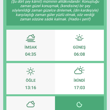
(Şu dört şey kâmil) müminin ahlâkındandır: Konuştuğu
zaman güzel konuşmak, (kendisine) bir şey
söylenildiği zaman güzelce dinlemek, (din kardeşiyle)
karşılaştığı zaman güler yüzlü olmak, söz verdiği
zaman sözüne sâdık kalmak. (Hadis-i şerif)
İMSAK
GÜNEŞ
04:35
06:08
ÖĞLE
İKINDI
13:16
17:03