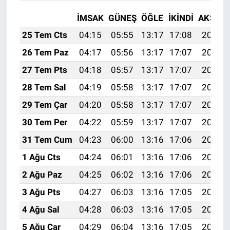
İMSAK
GÜNEŞ
ÖĞLE
İKINDI
AKŞAM
25 Tem Cts
04:15
05:55
13:17
17:08
20:28
26 Tem Paz
04:17
05:56
13:17
17:07
20:27
27 Tem Pts
04:18
05:57
13:17
17:07
20:27
28 Tem Sal
04:19
05:58
13:17
17:07
20:26
29 Tem Çar
04:20
05:58
13:17
17:07
20:25
30 Tem Per
04:22
05:59
13:17
17:07
20:24
31 Tem Cum
04:23
06:00
13:16
17:06
20:23
1 Ağu Cts
04:24
06:01
13:16
17:06
20:22
2 Ağu Paz
04:25
06:02
13:16
17:06
20:21
3 Ağu Pts
04:27
06:03
13:16
17:05
20:20
4 Ağu Sal
04:28
06:03
13:16
17:05
20:19
5 Ağu Çar
04:29
06:04
13:16
17:05
20:18