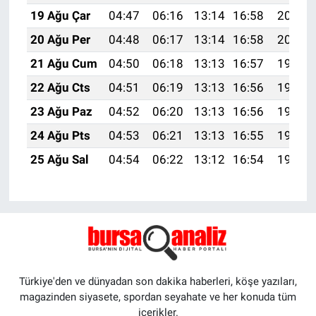
19 Ağu Çar
04:47
06:16
13:14
16:58
20:01
20 Ağu Per
04:48
06:17
13:14
16:58
20:00
21 Ağu Cum
04:50
06:18
13:13
16:57
19:58
22 Ağu Cts
04:51
06:19
13:13
16:56
19:57
23 Ağu Paz
04:52
06:20
13:13
16:56
19:56
24 Ağu Pts
04:53
06:21
13:13
16:55
19:54
25 Ağu Sal
04:54
06:22
13:12
16:54
19:53
Türkiye'den ve dünyadan son dakika haberleri, köşe yazıları,
magazinden siyasete, spordan seyahate ve her konuda tüm
içerikler.