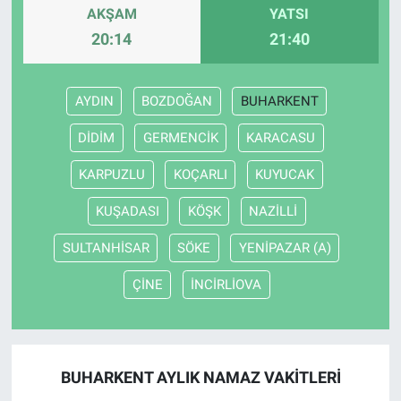
AKŞAM
YATSI
20:14
21:40
AYDIN
BOZDOĞAN
BUHARKENT
DİDİM
GERMENCİK
KARACASU
KARPUZLU
KOÇARLI
KUYUCAK
KUŞADASI
KÖŞK
NAZİLLİ
SULTANHİSAR
SÖKE
YENİPAZAR (A)
ÇİNE
İNCİRLİOVA
BUHARKENT AYLIK NAMAZ VAKITLERI