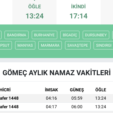
ÖĞLE
İKINDI
13:24
17:14
BANDIRMA
BURHANİYE
BİGADİÇ
DURSUNBEY
EPSUT
MANYAS
MARMARA
SAVAŞTEPE
SINDIRGI
GÖMEÇ AYLIK NAMAZ VAKITLERI
HİCRİ
İMSAK
GÜNEŞ
ÖĞLE
afer 1448
04:16
05:59
13:24
afer 1448
04:17
06:00
13:24