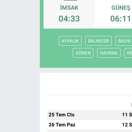
İMSAK
GÜNEŞ
04:33
06:11
AYVALIK
BALIKESİR
BALYA
GÖNEN
HAVRAN
K
25 Tem Cts
11 S
26 Tem Paz
12 S