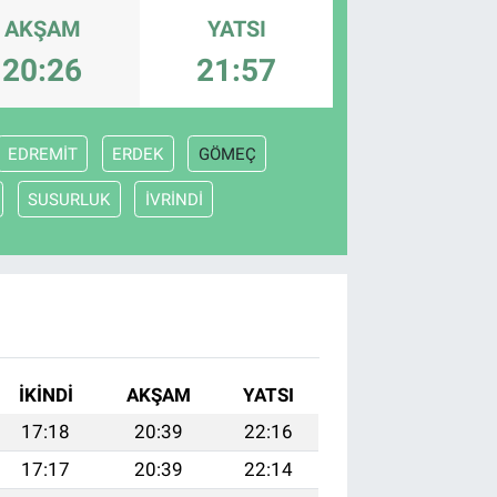
AKŞAM
YATSI
20:26
21:57
EDREMİT
ERDEK
GÖMEÇ
SUSURLUK
İVRİNDİ
İKINDI
AKŞAM
YATSI
17:18
20:39
22:16
17:17
20:39
22:14