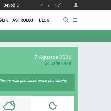
°
Beyoğlu
17
ĞLIK
ASTROLOJİ
BLOG
7 Ağustos 2026
24 Safer 1448
tleri ve malı geri döner, ameli (kendisiyle)