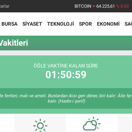
arlar
BITCOIN
64.225,61
%-0.63
DOLAR
47,6704
%0
BURSA
SİYASET
TEKNOLOJİ
SPOR
EKONOMİ
SA
EURO
55,0406
%-0.08
STERLİN
64,2143
%0
akitleri
GRAM ALTIN
6510.40
%0.45
BİST100
13.799
%70
ÖĞLE VAKTINE KALAN SÜRE
01:50:58
 fertleri, malı ve ameli. Bunlardan ikisi geri döner, biri kalır: Âile fer
kalır. (Hadis-i şerif)