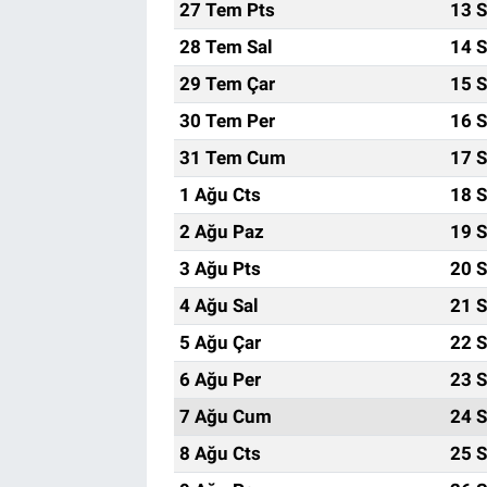
27 Tem Pts
13 S
28 Tem Sal
14 S
29 Tem Çar
15 S
30 Tem Per
16 S
31 Tem Cum
17 S
1 Ağu Cts
18 S
2 Ağu Paz
19 S
3 Ağu Pts
20 S
4 Ağu Sal
21 S
5 Ağu Çar
22 S
6 Ağu Per
23 S
7 Ağu Cum
24 S
8 Ağu Cts
25 S