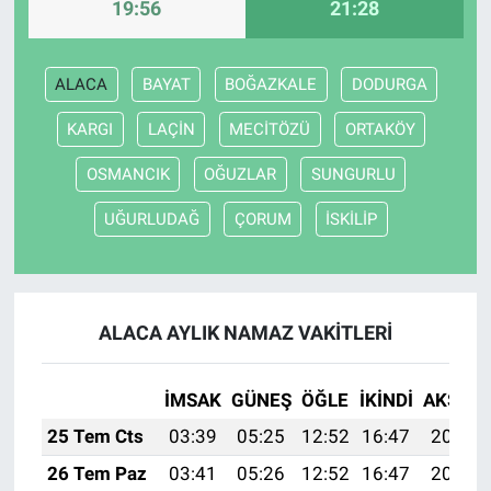
19:56
21:28
ALACA
BAYAT
BOĞAZKALE
DODURGA
KARGI
LAÇİN
MECİTÖZÜ
ORTAKÖY
OSMANCIK
OĞUZLAR
SUNGURLU
UĞURLUDAĞ
ÇORUM
İSKİLİP
ALACA AYLIK NAMAZ VAKITLERI
İMSAK
GÜNEŞ
ÖĞLE
İKINDI
AKŞAM
25 Tem Cts
03:39
05:25
12:52
16:47
20:09
26 Tem Paz
03:41
05:26
12:52
16:47
20:09