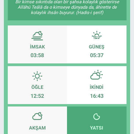
Bir kimse sıkıntıda olan bir şahsa kolaylık gösterirse
Allâhü Teâlâ da o kimseye dünyada da, âhirette de
kolaylık ihsân buyurur. (Hadis-i şerif)
İMSAK
GÜNEŞ
03:58
05:37
ÖĞLE
İKINDI
12:52
16:43
AKŞAM
YATSI