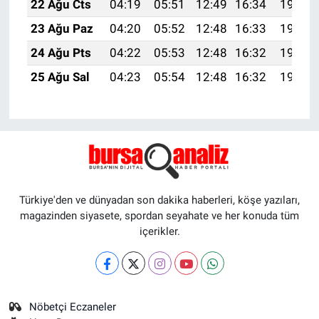
22 Ağu Cts
04:19
05:51
12:49
16:34
19:36
23 Ağu Paz
04:20
05:52
12:48
16:33
19:35
24 Ağu Pts
04:22
05:53
12:48
16:32
19:33
25 Ağu Sal
04:23
05:54
12:48
16:32
19:32
Türkiye'den ve dünyadan son dakika haberleri, köşe yazıları,
magazinden siyasete, spordan seyahate ve her konuda tüm
içerikler.
Nöbetçi Eczaneler