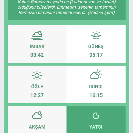
Kullar, Ramazan ayında ne (kadar sevap ve fazilet)
olduğunu bilselerdi, ümmetim, senenin tamamının
Ramazan olmasını temenni ederdi. (Hadis-i şerif)
İMSAK
GÜNEŞ
03:42
05:17
ÖĞLE
İKINDI
12:27
16:15
AKŞAM
YATSI