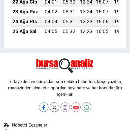
22 Ağu Cts
04:01
05:30
12:24
16:07
19:08
23 Ağu Paz
04:02
05:31
12:24
16:07
19:07
24 Ağu Pts
04:04
05:31
12:23
16:06
19:06
25 Ağu Sal
04:05
05:32
12:23
16:05
19:04
Türkiye'den ve dünyadan son dakika haberleri, köşe yazıları,
magazinden siyasete, spordan seyahate ve her konuda tüm
içerikler.
Nöbetçi Eczaneler