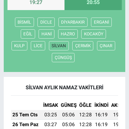
19:27
20:55
BİSMİL
DİCLE
DİYARBAKIR
ERGANİ
EĞİL
HANİ
HAZRO
KOCAKÖY
KULP
LİCE
SİLVAN
ÇERMİK
ÇINAR
ÇÜNGÜŞ
SİLVAN AYLIK NAMAZ VAKITLERI
İMSAK
GÜNEŞ
ÖĞLE
İKINDI
AKŞAM
25 Tem Cts
03:25
05:06
12:28
16:19
19:40
26 Tem Paz
03:27
05:06
12:28
16:19
19:39