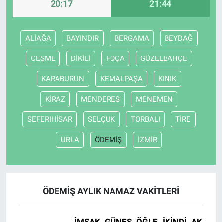
20:17
21:44
ALİAĞA
BAYINDIR
BERGAMA
BEYDAĞ
CEŞME
DİKİLİ
FOÇA
GÜZELBAHÇE
KARABURUN
KEMALPAŞA
KINIK
KİRAZ
MENDERES
MENEMEN
SEFERIHİSAR
SELÇUK
TORBALI
TİRE
URLA
ÖDEMİŞ
İZMİR
ÖDEMİŞ AYLIK NAMAZ VAKITLERI
İMSAK
GÜNEŞ
ÖĞLE
İKINDI
AKŞAM