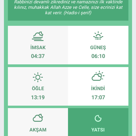
Rabbinizi devamlı zikrediniz ve namazınızı ilk vaktinde
kılınız, muhakkak Allah Azze ve Celle, size ecrinizi kat
kat verir. (Hadis-i şerif)
İMSAK
GÜNEŞ
04:37
06:10
ÖĞLE
İKINDI
13:19
17:07
AKŞAM
YATSI