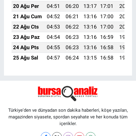
20 Ağu Per
04:51
06:20
13:17
17:01
20:03
21 Ağu Cum
04:52
06:21
13:16
17:00
20:02
22 Ağu Cts
04:53
06:22
13:16
17:00
20:01
23 Ağu Paz
04:54
06:23
13:16
16:59
19:59
24 Ağu Pts
04:55
06:23
13:16
16:58
19:58
25 Ağu Sal
04:57
06:24
13:15
16:58
19:56
Türkiye'den ve dünyadan son dakika haberleri, köşe yazıları,
magazinden siyasete, spordan seyahate ve her konuda tüm
içerikler.