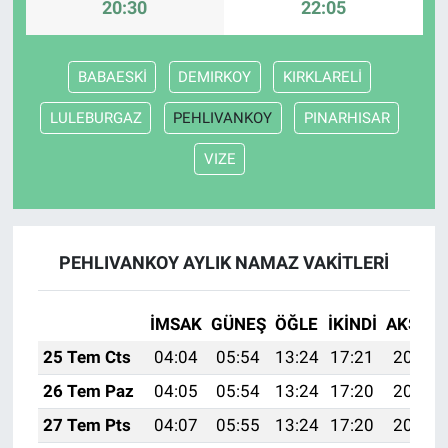
20:30
22:05
BABAESKİ
DEMIRKOY
KIRKLARELİ
LULEBURGAZ
PEHLIVANKOY
PINARHISAR
VIZE
PEHLIVANKOY AYLIK NAMAZ VAKITLERI
İMSAK
GÜNEŞ
ÖĞLE
İKINDI
AKŞAM
25 Tem Cts
04:04
05:54
13:24
17:21
20:44
26 Tem Paz
04:05
05:54
13:24
17:20
20:43
27 Tem Pts
04:07
05:55
13:24
17:20
20:42