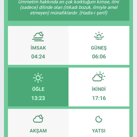
Ümmetim hakkında en çok korktuğum kimse, ilmi
(sadece) dilinde olan (itikadı bozuk, ilmiyle amel
etmeyen) münafıklardır. (Hadis-i şerif)
İMSAK
GÜNEŞ
04:24
06:06
ÖĞLE
İKINDI
13:23
17:16
AKŞAM
YATSI