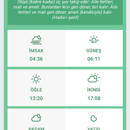
Ölüyü (kabre kadar) üç şey takip eder: Âile fertleri,
malı ve ameli. Bunlardan ikisi geri döner, biri kalır: Âile
fertleri ve malı geri döner, ameli (kendisiyle) kalır.
(Hadis-i şerif)
İMSAK
GÜNEŞ
04:36
06:11
ÖĞLE
İKINDI
13:20
17:08
AKŞAM
YATSI