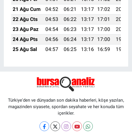
21 Ağu Cum
04:52
06:21
13:17
17:02
20:03
22 Ağu Cts
04:53
06:22
13:17
17:01
20:02
23 Ağu Paz
04:54
06:23
13:17
17:00
20:01
24 Ağu Pts
04:56
06:24
13:17
17:00
19:59
25 Ağu Sal
04:57
06:25
13:16
16:59
19:58
Türkiye'den ve dünyadan son dakika haberleri, köşe yazıları,
magazinden siyasete, spordan seyahate ve her konuda tüm
içerikler.