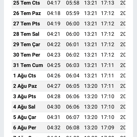
25 Tem Cts
04:17
05:58
13:21
17:13
20:34
26 Tem Paz
04:18
05:59
13:21
17:12
20:33
27 Tem Pts
04:19
06:00
13:21
17:12
20:32
28 Tem Sal
04:21
06:00
13:21
17:12
20:31
29 Tem Çar
04:22
06:01
13:21
17:12
20:30
30 Tem Per
04:23
06:02
13:21
17:12
20:29
31 Tem Cum
04:25
06:03
13:21
17:11
20:28
1 Ağu Cts
04:26
06:04
13:21
17:11
20:27
2 Ağu Paz
04:27
06:05
13:20
17:11
20:26
3 Ağu Pts
04:28
06:06
13:20
17:10
20:25
4 Ağu Sal
04:30
06:06
13:20
17:10
20:24
5 Ağu Çar
04:31
06:07
13:20
17:10
20:23
6 Ağu Per
04:32
06:08
13:20
17:09
20:22