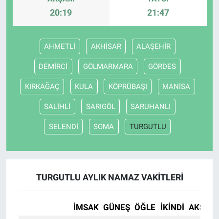
20:19
21:47
AHMETLİ
AKHİSAR
ALAŞEHİR
DEMİRCİ
GÖLMARMARA
GÖRDES
KIRKAĞAÇ
KULA
KÖPRÜBAŞI
MANİSA
SALİHLİ
SARIGÖL
SARUHANLI
SELENDİ
SOMA
TURGUTLU
TURGUTLU AYLIK NAMAZ VAKITLERI
İMSAK
GÜNEŞ
ÖĞLE
İKINDI
AKŞAM