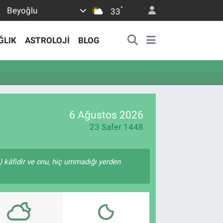
°
Beyoğlu
33
ĞLIK
ASTROLOJİ
BLOG
6 Ağustos 2026
23 Safer 1448
e) kâfidir ve onu, hiç ummadığı yerden