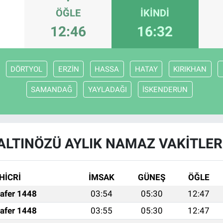
ÖĞLE
İKINDI
12:46
16:32
DÖRTYOL
ERZİN
HASSA
HATAY
KIRIKHAN
SAMANDAĞ
YAYLADAĞI
İSKENDERUN
ALTINÖZÜ AYLIK NAMAZ VAKITLER
HİCRİ
İMSAK
GÜNEŞ
ÖĞLE
afer 1448
03:54
05:30
12:47
afer 1448
03:55
05:30
12:47