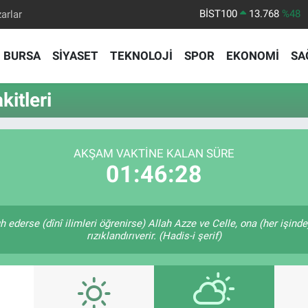
arlar
BITCOIN
64.602,05
%0.69
DOLAR
47,5986
%0.06
BURSA
SİYASET
TEKNOLOJİ
SPOR
EKONOMİ
SA
EURO
55,0700
%0.1
STERLİN
64,2438
%0.21
itleri
GRAM ALTIN
6513.94
%0.32
BİST100
13.768
%48
AKŞAM VAKTINE KALAN SÜRE
01:46:27
 ederse (dînî ilimleri öğrenirse) Allah Azze ve Celle, ona (her işind
rızıklandırıverir. (Hadis-i şerif)