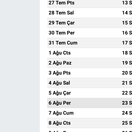
27 Tem Pts
13 S
28 Tem Sal
14 S
29 Tem Çar
15 S
30 Tem Per
16 S
31 Tem Cum
17 S
1 Ağu Cts
18 S
2 Ağu Paz
19 S
3 Ağu Pts
20 S
4 Ağu Sal
21 S
5 Ağu Çar
22 S
6 Ağu Per
23 S
7 Ağu Cum
24 S
8 Ağu Cts
25 S