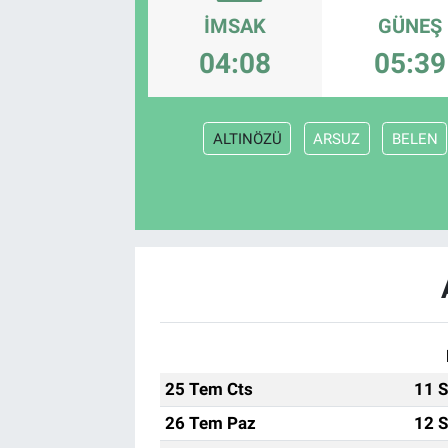
İMSAK
GÜNEŞ
04:08
05:39
ALTINÖZÜ
ARSUZ
BELEN
25 Tem Cts
11 S
26 Tem Paz
12 S